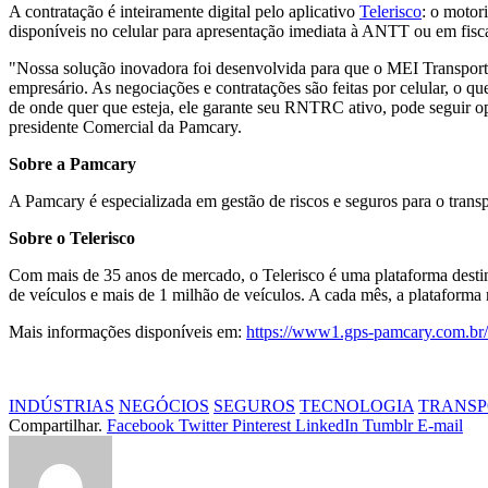
A contratação é inteiramente digital pelo aplicativo
Telerisco
: o motor
disponíveis no celular para apresentação imediata à ANTT ou em fisca
"Nossa solução inovadora foi desenvolvida para que o MEI Transport
empresário. As negociações e contratações são feitas por celular, o q
de onde quer que esteja, ele garante seu RNTRC ativo, pode seguir op
presidente Comercial da Pamcary.
Sobre a Pamcary
A Pamcary é especializada em gestão de riscos e seguros para o trans
Sobre o Telerisco
Com mais de 35 anos de mercado, o Telerisco é uma plataforma destinad
de veículos e mais de 1 milhão de veículos. A cada mês, a plataforma 
Mais informações disponíveis em:
https://www1.gps-pamcary.com.br/
INDÚSTRIAS
NEGÓCIOS
SEGUROS
TECNOLOGIA
TRANSP
Compartilhar.
Facebook
Twitter
Pinterest
LinkedIn
Tumblr
E-mail