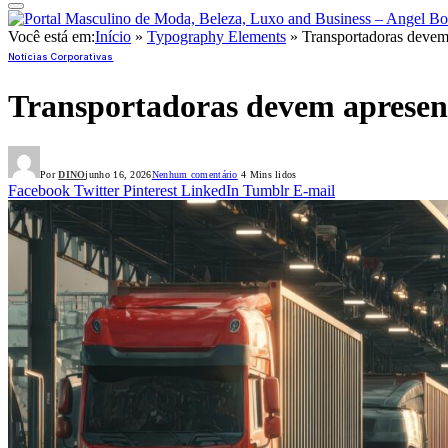
Você está em:
Início
»
Typography Elements
»
Transportadoras devem 
Notícias Corporativas
Transportadoras devem apresenta
Por
DINO
junho 16, 2026
Nenhum comentário
4 Mins lidos
Facebook
Twitter
Pinterest
LinkedIn
Tumblr
E-mail