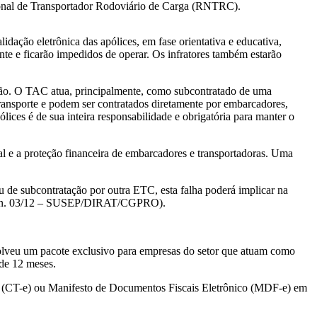
ional de Transportador Rodoviário de Carga (RNTRC).
ão eletrônica das apólices, em fase orientativa e educativa,
nte e ficarão impedidos de operar. Os infratores também estarão
ção. O TAC atua, principalmente, como subcontratado de uma
transporte e podem ser contratados diretamente por embarcadores,
ces é de sua inteira responsabilidade e obrigatória para manter o
nal e a proteção financeira de embarcadores e transportadoras. Uma
de subcontratação por outra ETC, esta falha poderá implicar na
SUSEP n. 03/12 – SUSEP/DIRAT/CGPRO).
nvolveu um pacote exclusivo para empresas do setor que atuam como
 de 12 meses.
co (CT-e) ou Manifesto de Documentos Fiscais Eletrônico (MDF-e) em