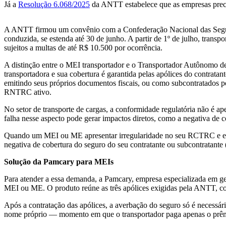
Já a
Resolução 6.068/2025
da ANTT estabelece que as empresas preci
A ANTT firmou um convênio com a Confederação Nacional das Segurado
conduzida, se estenda até 30 de junho. A partir de 1º de julho, tran
sujeitos a multas de até R$ 10.500 por ocorrência.
A distinção entre o MEI transportador e o Transportador Autônomo d
transportadora e sua cobertura é garantida pelas apólices do contrat
emitindo seus próprios documentos fiscais, ou como subcontratados po
RNTRC ativo.
No setor de transporte de cargas, a conformidade regulatória não é ap
falha nesse aspecto pode gerar impactos diretos, como a negativa de c
Quando um MEI ou ME apresentar irregularidade no seu RCTRC e este 
negativa de cobertura do seguro do seu contratante ou subcontrata
Solução da Pamcary para MEIs
Para atender a essa demanda, a Pamcary, empresa especializada em ge
MEI ou ME. O produto reúne as três apólices exigidas pela ANTT, co
Após a contratação das apólices, a averbação do seguro só é neces
nome próprio — momento em que o transportador paga apenas o prêmio