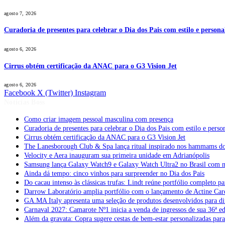
agosto 7, 2026
Curadoria de presentes para celebrar o Dia dos Pais com estilo e perso
agosto 6, 2026
Cirrus obtém certificação da ANAC para o G3 Vision Jet
agosto 6, 2026
Facebook
X (Twitter)
Instagram
Notícias Boss
Como criar imagem pessoal masculina com presença
Curadoria de presentes para celebrar o Dia dos Pais com estilo e per
Cirrus obtém certificação da ANAC para o G3 Vision Jet
The Lanesborough Club & Spa lança ritual inspirado nos hammams d
Velocity e Aera inauguram sua primeira unidade em Adrianópolis
Samsung lança Galaxy Watch9 e Galaxy Watch Ultra2 no Brasil com no
Ainda dá tempo: cinco vinhos para surpreender no Dia dos Pais
Do cacau intenso às clássicas trufas: Lindt reúne portfólio completo pa
Darrow Laboratório amplia portfólio com o lançamento de Actine Car
GA.MA Italy apresenta uma seleção de produtos desenvolvidos para dif
Carnaval 2027: Camarote Nº1 inicia a venda de ingressos de sua 36ª e
Além da gravata: Copra sugere cestas de bem-estar personalizadas par