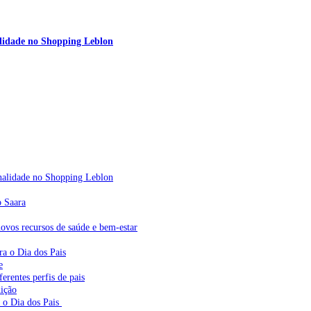
nalidade no Shopping Leblon
sonalidade no Shopping Leblon
o Saara
vos recursos de saúde e bem-estar
ra o Dia dos Pais
e
erentes perfis de pais
dição
a o Dia dos Pais