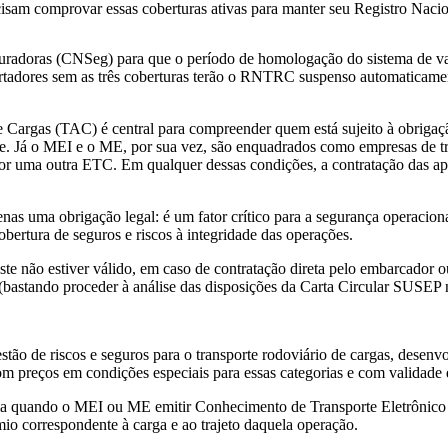
sam comprovar essas coberturas ativas para manter seu Registro Nac
ras (CNSeg) para que o período de homologação do sistema de validaç
sportadores sem as três coberturas terão o RNTRC suspenso automaticame
e Cargas (TAC) é central para compreender quem está sujeito à obriga
ante. Já o MEI e o ME, por sua vez, são enquadrados como empresas de 
r uma outra ETC. Em qualquer dessas condições, a contratação das apóli
enas uma obrigação legal: é um fator crítico para a segurança operacio
obertura de seguros e riscos à integridade das operações.
não estiver válido, em caso de contratação direta pelo embarcador ou 
nte (bastando proceder à análise das disposições da Carta Circular 
stão de riscos e seguros para o transporte rodoviário de cargas, dese
m preços em condições especiais para essas categorias e com validade
sária quando o MEI ou ME emitir Conhecimento de Transporte Eletrôni
 correspondente à carga e ao trajeto daquela operação.