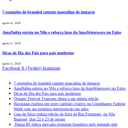
7 exemplos de branded content masculino de impacto
agosto 6, 2026
AmaNubia estreia no Nilo e reforça luxo da AmaWaterways no Egito
agosto 5, 2026
Dicas de Dia dos Pais para pais modernos
agosto 5, 2026
Facebook
X (Twitter)
Instagram
Notícias Boss
7 exemplos de branded content masculino de impacto
AmaNubia estreia no Nilo e reforça luxo da AmaWaterways no Egito
Dicas de Dia dos Pais para pais modernos
Organic Festival Trancoso chega à sua sétima edição
Havaianas explora um novo capítulo criativo na Copenhagen Fashion
Week com sua primeira interpretação em salto
Casa de Alice realiza edição da feira da Rua Fortunato, na Vila
Buarque, dias 22 e 23 de agosto
Denza B5 lidera mercado premium brasileiro pelo segundo mês