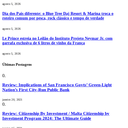
agosto 5, 2026
Dia dos Pais diferente: o Blue Tree Daj Resort & Marina troca o
roteiro comum por pesca, rock clássico e tempo de verdade
agosto 5, 2026
Le Prince estreia no Leilão do Instituto Projeto Neymar Jr. com
garrafa exclusiva de 6 litros de vinho da França
agosto 5, 2026
Últimas Postagens
Review: Implications of San Francisco Govts’ Green-Light
Nation’s First City-Run Public Bank
janeiro 20, 2021
Review: Citizenship By Investment / Malta Citizenship by
Investment Program 2024: The Ultimate Guide