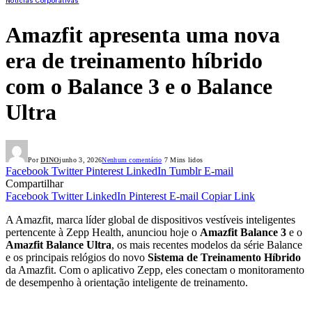
Notícias Corporativas
Amazfit apresenta uma nova
era de treinamento híbrido
com o Balance 3 e o Balance
Ultra
Por
DINO
junho 3, 2026
Nenhum comentário
7 Mins lidos
Facebook
Twitter
Pinterest
LinkedIn
Tumblr
E-mail
Compartilhar
Facebook
Twitter
LinkedIn
Pinterest
E-mail
Copiar Link
A Amazfit, marca líder global de dispositivos vestíveis inteligentes
pertencente à Zepp Health, anunciou hoje o
Amazfit Balance 3
e o
Amazfit Balance Ultra
, os mais recentes modelos da série Balance
e os principais relógios do novo
Sistema de Treinamento Híbrido
da Amazfit. Com o aplicativo Zepp, eles conectam o monitoramento
de desempenho à orientação inteligente de treinamento.