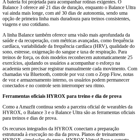
A bateria foi projetada para acompanhar rotinas exigentes. O
Balance 3 oferece até 21 dias de duração, enquanto o Balance Ultra
vai ainda mais longe, com até 30 dias de autonomia, sendo uma
opção de primeira linha mais duradoura para treinos consistentes,
viagens e uso cotidiano.
A linha Balance também oferece uma visão mais aprofundada da
saúde e da recuperação, com métricas avançadas, como frequência
cardíaca, variabilidade da frequência cardíaca (HRV), qualidade do
sono, estresse, oxigenação do sangue e taxa de respiração. Para
treinos de força, os dois modelos reconhecem automaticamente 25
exercícios, ajudando os usuários a acompanhar o esforço na
academia sem precisar registrar manualmente cada movimento. Com
chamadas via Bluetooth, controle por voz com o Zepp Flow, notas
de voz e armazenamento interno, os usuários podem permanecer
conectados e no controle sem interromper seu ritmo.
Ferramentas oficiais HYROX para treino e dia de prova
Como a Amazfit continua sendo a parceira oficial de wearables da
HYROX, o Balance 3 e o Balance Ultra são as ferramentas oficiais
para treinos e dias de prova.
Os recursos integrados da HYROX conectam a preparação
estruturada à execução no dia da prova. Planos de treinamento
HYROX, simulações de prova, HYROX Virtual Pace e suporte