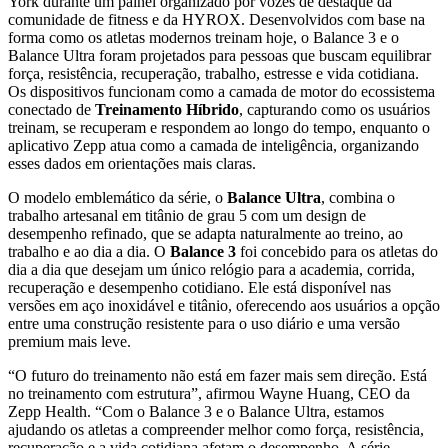
York durante um painel organizado por vozes de destaque da
comunidade de fitness e da HYROX. Desenvolvidos com base na
forma como os atletas modernos treinam hoje, o Balance 3 e o
Balance Ultra foram projetados para pessoas que buscam equilibrar
força, resistência, recuperação, trabalho, estresse e vida cotidiana.
Os dispositivos funcionam como a camada de motor do ecossistema
conectado de
Treinamento Híbrido
, capturando como os usuários
treinam, se recuperam e respondem ao longo do tempo, enquanto o
aplicativo Zepp atua como a camada de inteligência, organizando
esses dados em orientações mais claras.
O modelo emblemático da série, o
Balance Ultra
, combina o
trabalho artesanal em titânio de grau 5 com um design de
desempenho refinado, que se adapta naturalmente ao treino, ao
trabalho e ao dia a dia. O
Balance 3
foi concebido para os atletas do
dia a dia que desejam um único relógio para a academia, corrida,
recuperação e desempenho cotidiano. Ele está disponível nas
versões em aço inoxidável e titânio, oferecendo aos usuários a opção
entre uma construção resistente para o uso diário e uma versão
premium mais leve.
“O futuro do treinamento não está em fazer mais sem direção. Está
no treinamento com estrutura”, afirmou Wayne Huang, CEO da
Zepp Health. “Com o Balance 3 e o Balance Ultra, estamos
ajudando os atletas a compreender melhor como força, resistência,
recuperação e a vida cotidiana afetam o desempenho. A série