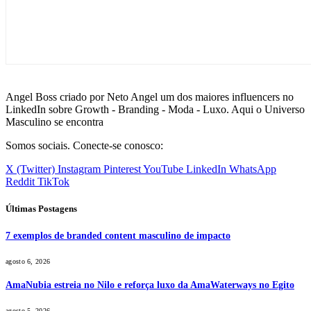
Angel Boss criado por Neto Angel um dos maiores influencers no
LinkedIn sobre Growth - Branding - Moda - Luxo. Aqui o Universo
Masculino se encontra
Somos sociais. Conecte-se conosco:
X (Twitter)
Instagram
Pinterest
YouTube
LinkedIn
WhatsApp
Reddit
TikTok
Últimas Postagens
7 exemplos de branded content masculino de impacto
agosto 6, 2026
AmaNubia estreia no Nilo e reforça luxo da AmaWaterways no Egito
agosto 5, 2026