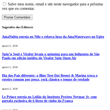
Salve meu nome, email e site neste navegador para a próxima
vez que eu comentar.
Sugestões dos Editores
AmaNubia estreia no Nilo e reforça luxo da AmaWaterways no Egito
agosto 5, 2026
Spin’n Soul e Vitafor levam o spinning para um heliponto de São
Paulo em edição inédita do Vitafor Spin Open Air
agosto 5, 2026
Dia dos Pais diferente: o Blue Tree Daj Resort & Marina troca o
roteiro comum por pesca, rock clássico e tempo de verdade
agosto 5, 2026
Le Prince estreia no Leilão do Instituto Projeto Neymar Jr. com
garrafa exclusiva de 6 litros de vinho da França