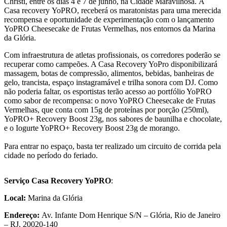
Christi, entre os dias 4 e 7 de junho, na Cidade Maravilhosa. A
Casa recovery YoPRO, receberá os maratonistas para uma merecida
recompensa e oportunidade de experimentação com o lançamento
YoPRO Cheesecake de Frutas Vermelhas, nos entornos da Marina
da Glória.
Com infraestrutura de atletas profissionais, os corredores poderão se
recuperar como campeões. A Casa Recovery YoPro disponibilizará
massagem, botas de compressão, alimentos, bebidas, banheiras de
gelo, trancista, espaço instagramável e trilha sonora com DJ. Como
não poderia faltar, os esportistas terão acesso ao portfólio YoPRO
como sabor de recompensa: o novo YoPRO Cheesecake de Frutas
Vermelhas, que conta com 15g de proteínas por porção (250ml),
YoPRO+ Recovery Boost 23g, nos sabores de baunilha e chocolate,
e o Iogurte YoPRO+ Recovery Boost 23g de morango.
Para entrar no espaço, basta ter realizado um circuito de corrida pela
cidade no período do feriado.
Serviço Casa Recovery YoPRO
:
Local:
Marina da Glória
Endereço:
Av. Infante Dom Henrique S/N – Glória, Rio de Janeiro
– RJ, 20020-140