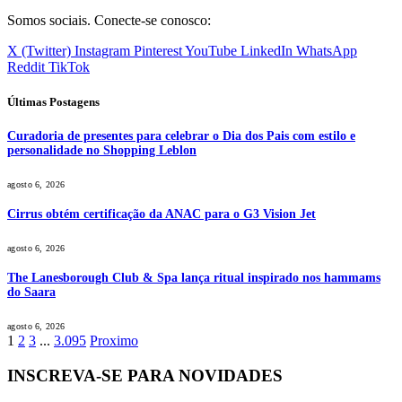
Somos sociais. Conecte-se conosco:
X (Twitter)
Instagram
Pinterest
YouTube
LinkedIn
WhatsApp
Reddit
TikTok
Últimas Postagens
Curadoria de presentes para celebrar o Dia dos Pais com estilo e
personalidade no Shopping Leblon
agosto 6, 2026
Cirrus obtém certificação da ANAC para o G3 Vision Jet
agosto 6, 2026
The Lanesborough Club & Spa lança ritual inspirado nos hammams
do Saara
agosto 6, 2026
1
2
3
...
3.095
Proximo
INSCREVA-SE PARA NOVIDADES