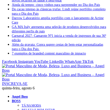
novos recursos de saúde e bem-estar
Ainda dá tempo: cinco vinhos para surpreender no Dia dos Pais
Do cacau intenso às clássicas trufas: Lindt reúne portfólio completo
para o Dia dos Pais
Darrow Laboratório amplia portfólio com o lançamento de Actine
Care
GA.MA Italy apresenta uma seleção de produtos desenvolvidos para
diferentes perfis de pais
Carnaval 2027: Camarote Nº1 inicia a venda de ingressos de sua 36ª
edição
Além da gravata: Copra sugere cestas de bem-estar personalizadas
para o Dia dos Pais
7 exemplos de branded content masculino de impacto
Facebook
Instagram
YouTube
LinkedIn
WhatsApp
TikTok
INSCREVA-SE
quinta-feira, agosto 6
Angel Boss
BOSS
TÁ NA MODA
BELEZA E BEM-ESTAR