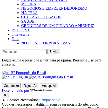
MÚSICA
NEGÓCIOS E EMPREENDEDORISMO
NA TELA
CHUTANDO O BALDE
SAÚDE
CRÔNICAS DE UM CIDADÃO APRENDIZ
PODCAST
prnewswire
Dino
NOTÍCIAS CORPORATIVAS
Enviar
Digite acima e pressione
Enter
para pesquisar. Pressione
Esc
para
cancelar.
Português do Brasil
English
Português do Brasil
Customize
Reject All
Accept All
Desenvolvido por
✖
►
Cookies Necessários
Sempre Ativo
Cookies necessários habilitam recursos essenciais do site, como