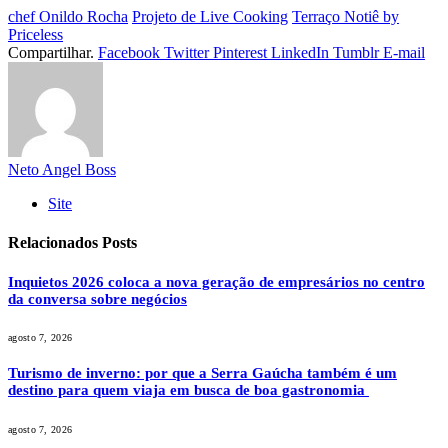
chef Onildo Rocha
Projeto de Live Cooking
Terraço Notiê by
Priceless
Compartilhar.
Facebook
Twitter
Pinterest
LinkedIn
Tumblr
E-mail
Neto Angel Boss
Site
Relacionados
Posts
Inquietos 2026 coloca a nova geração de empresários no centro
da conversa sobre negócios
agosto 7, 2026
Turismo de inverno: por que a Serra Gaúcha também é um
destino para quem viaja em busca de boa gastronomia
agosto 7, 2026