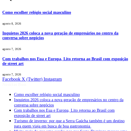
Como escolher relógio social masculino
agosto 8, 2026
Inquietos 2026 coloca a nova geração de empresários no centro da
conversa sobre negócios
agosto 7, 2026
Com trabalhos nos Eua e Europa, Lito retorna ao Brasil com exposição
de street art
agosto 7, 2026
Facebook
X (Twitter)
Instagram
Notícias Boss
Como escolher relógio social masculino
Inquietos 2026 coloca a nova geração de empresários no centro da
conversa sobre negócios
Com trabalhos nos Eua e Europa, Lito retorna ao Brasil com
exposição de street art
Turismo de inverno: por que a Serra Gaúcha também é um destino
para quem viaja em busca de boa gastronomia