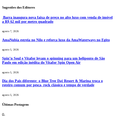
Sugestões dos Editores
Barra inaugura nova faixa de preço no alto luxo com venda de imóvel
a R$ 62 mil por metro quadrado
agosto 7, 2026
AmaNubia estreia no Nilo e reforça luxo da AmaWaterways no Egito
agosto 5, 2026
Spin’n Soul e Vitafor levam o spinning para um heliponto de São
Paulo em edição inédita do Vitafor Spin Open Air
agosto 5, 2026
Dia dos Pais diferente: o Blue Tree Daj Resort & Marina troca o
roteiro comum por pesca, rock clássico e tempo de verdade
agosto 5, 2026
Últimas Postagens