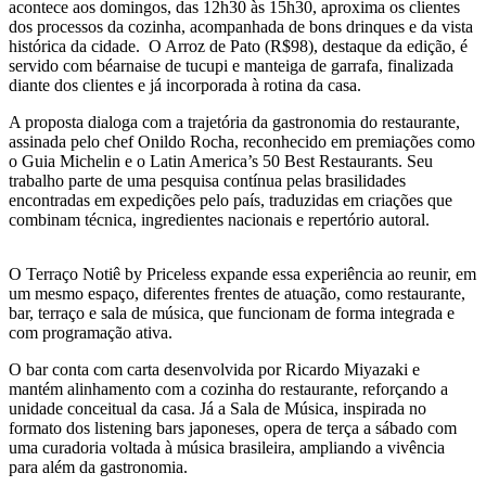
acontece aos domingos, das 12h30 às 15h30, aproxima os clientes
dos processos da cozinha, acompanhada de bons drinques e da vista
histórica da cidade. O Arroz de Pato (R$98), destaque da edição, é
servido com béarnaise de tucupi e manteiga de garrafa, finalizada
diante dos clientes e já incorporada à rotina da casa.
A proposta dialoga com a trajetória da gastronomia do restaurante,
assinada pelo chef Onildo Rocha, reconhecido em premiações como
o Guia Michelin e o Latin America’s 50 Best Restaurants. Seu
trabalho parte de uma pesquisa contínua pelas brasilidades
encontradas em expedições pelo país, traduzidas em criações que
combinam técnica, ingredientes nacionais e repertório autoral.
O Terraço Notiê by Priceless expande essa experiência ao reunir, em
um mesmo espaço, diferentes frentes de atuação, como restaurante,
bar, terraço e sala de música, que funcionam de forma integrada e
com programação ativa.
O bar conta com carta desenvolvida por Ricardo Miyazaki e
mantém alinhamento com a cozinha do restaurante, reforçando a
unidade conceitual da casa. Já a Sala de Música, inspirada no
formato dos listening bars japoneses, opera de terça a sábado com
uma curadoria voltada à música brasileira, ampliando a vivência
para além da gastronomia.