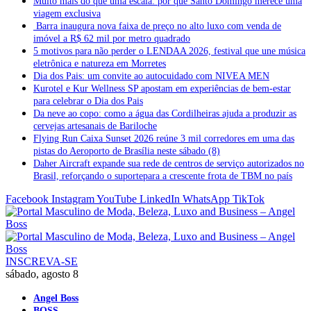
Muito mais do que uma escala: por que Santo Domingo merece uma
viagem exclusiva
Barra inaugura nova faixa de preço no alto luxo com venda de
imóvel a R$ 62 mil por metro quadrado
5 motivos para não perder o LENDAA 2026, festival que une música
eletrônica e natureza em Morretes
Dia dos Pais: um convite ao autocuidado com NIVEA MEN
Kurotel e Kur Wellness SP apostam em experiências de bem-estar
para celebrar o Dia dos Pais
Da neve ao copo: como a água das Cordilheiras ajuda a produzir as
cervejas artesanais de Bariloche
Flying Run Caixa Sunset 2026 reúne 3 mil corredores em uma das
pistas do Aeroporto de Brasília neste sábado (8)
Daher Aircraft expande sua rede de centros de serviço autorizados no
Brasil, reforçando o suportepara a crescente frota de TBM no país
Facebook
Instagram
YouTube
LinkedIn
WhatsApp
TikTok
INSCREVA-SE
sábado, agosto 8
Angel Boss
BOSS