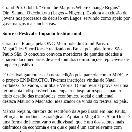
Grand Prix Global: "From the Margins Where Change Begins" –
Dir.: Samuel Okechukwu (Lagos – Nigéria). Explora a exclusão de
jovens nos processos de decisão em Lagos, servindo como apelo por
governanças mais inclusivas.
Sobre o Festival e Impacto Institucional
Criado na França pela ONG Métropole du Grand Paris, o
MegaCities ShortDocs é realizado no Brasil pela plataforma São
Paulo São. O concurso convoca moradores de grandes cidades a
criarem documentários de até 4 minutos com soluções replicáveis de
impacto positivo.
"O festival ganhou escala nesta edição pela parceria com o MDIC e
o projeto ENIMPACTO. Tivemos inscrições vindas de Natal,
Fortaleza, Salvador, Curitiba e Vitória. O audiovisual prova ser uma
ferramenta indispensável para engajar e inspirar respostas para o
triplo desafio das metrópoles: econômico, social e ambiental",
destaca Maurício Machado, idealizador da vinda do festival ao país.
Márcia Nejaim, diretora do escritório da ApexBrasil em São Paulo,
reforça a importância estratégica: "Apoiar o MegaCities ShortDocs é
uma forma de incentivar o audiovisual, que é um dos setores mais
dinâmicos da economia e em que o país é um ator relevante com