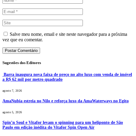
Salve meu nome, email e site neste navegador para a próxima
vez que eu comentar.
Sugestões dos Editores
Barra inaugura nova faixa de preço no alto luxo com venda de imóvel
a R$ 62 mil por metro quadrado
agosto 7, 2026
AmaNubia estreia no Nilo e reforça luxo da AmaWaterways no Egito
agosto 5, 2026
Spin’n Soul e Vitafor levam o spinning para um heliponto de São
Paulo em edição inédita do Vitafor Spin Open Air