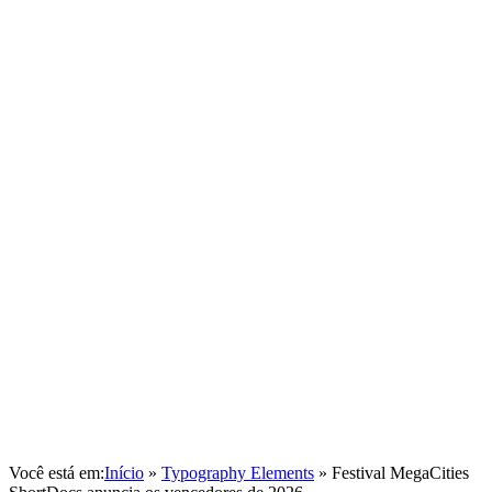
Você está em:
Início
»
Typography Elements
»
Festival MegaCities