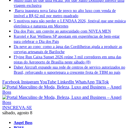
Muito mais do que uma escala: por que Santo Domingo merece uma
viagem exclusiva
Barra inaugura nova faixa de preço no alto luxo com venda de
imóvel a R$ 62 mil por metro quadrado
5 motivos para não perder o LENDAA 2026, festival que une música
eletrônica e natureza em Morretes
Dia dos Pais: um convite ao autocuidado com NIVEA MEN
Kurotel e Kur Wellness SP apostam em experiências de bem-estar
para celebrar o Dia dos Pais
Da neve ao copo: como a água das Cordilheiras ajuda a produzir as
cervejas artesanais de Bariloche
Flying Run Caixa Sunset 2026 reúne 3 mil corredores em uma das
pistas do Aeroporto de Brasília neste sábado (8)
Daher Aircraft expande sua rede de centros de serviço autorizados no
Brasil, reforçando o suportepara a crescente frota de TBM no país
Facebook
Instagram
YouTube
LinkedIn
WhatsApp
TikTok
INSCREVA-SE
sábado, agosto 8
Angel Boss
BOSS