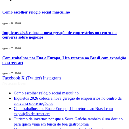
Como escolher relógio social masculino
agosto 8, 2026
Inquietos 2026 coloca a nova geração de empresários no centro da
conversa sobre negócios
agosto 7, 2026
Com trabalhos nos Eua e Europa, Lito retorna ao Brasil com exposição
de street art
agosto 7, 2026
Facebook
X (Twitter)
Instagram
Notícias Boss
Como escolher relógio social masculino
Inquietos 2026 coloca a nova geração de empresários no centro da
conversa sobre negócios
Com trabalhos nos Eua e Europa, Lito retorna ao Brasil com
exposição de street art
Turismo de inverno: por que a Serra Gaúcha também é um destino
para quem viaja em busca de boa gastronomia