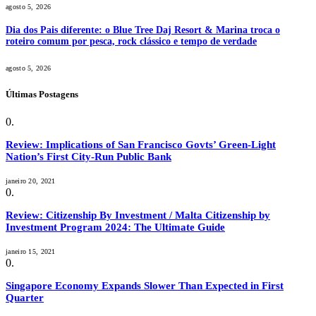
agosto 5, 2026
Dia dos Pais diferente: o Blue Tree Daj Resort & Marina troca o
roteiro comum por pesca, rock clássico e tempo de verdade
agosto 5, 2026
Últimas Postagens
Review: Implications of San Francisco Govts’ Green-Light
Nation’s First City-Run Public Bank
janeiro 20, 2021
Review: Citizenship By Investment / Malta Citizenship by
Investment Program 2024: The Ultimate Guide
janeiro 15, 2021
Singapore Economy Expands Slower Than Expected in First
Quarter