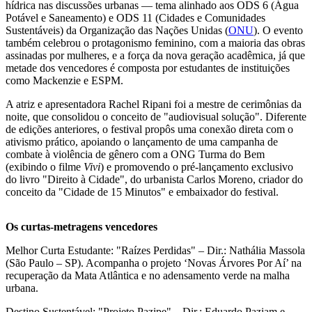
hídrica nas discussões urbanas — tema alinhado aos ODS 6 (Água
Potável e Saneamento) e ODS 11 (Cidades e Comunidades
Sustentáveis) da Organização das Nações Unidas (
ONU
). O evento
também celebrou o protagonismo feminino, com a maioria das obras
assinadas por mulheres, e a força da nova geração acadêmica, já que
metade dos vencedores é composta por estudantes de instituições
como Mackenzie e ESPM.
A atriz e apresentadora Rachel Ripani foi a mestre de cerimônias da
noite, que consolidou o conceito de "audiovisual solução". Diferente
de edições anteriores, o festival propôs uma conexão direta com o
ativismo prático, apoiando o lançamento de uma campanha de
combate à violência de gênero com a ONG Turma do Bem
(exibindo o filme
Vivi
) e promovendo o pré-lançamento exclusivo
do livro "Direito à Cidade", do urbanista Carlos Moreno, criador do
conceito da "Cidade de 15 Minutos" e embaixador do festival.
Os curtas-metragens vencedores
Melhor Curta Estudante: "Raízes Perdidas" – Dir.: Nathália Massola
(São Paulo – SP). Acompanha o projeto ‘Novas Árvores Por Aí’ na
recuperação da Mata Atlântica e no adensamento verde na malha
urbana.
Destino Sustentável: "Projeto Pazipe" – Dir.: Eduardo Paziam e