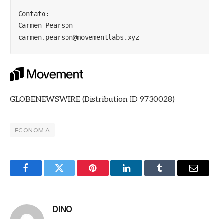
Contato:

Carmen Pearson

carmen.pearson@movementlabs.xyz
GLOBENEWSWIRE (Distribution ID 9730028)
ECONOMIA
Facebook
Twitter
Pinterest
LinkedIn
Tumblr
E-
mail
DINO