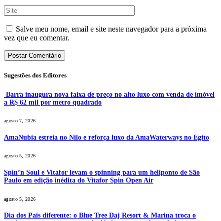
Salve meu nome, email e site neste navegador para a próxima
vez que eu comentar.
Sugestões dos Editores
Barra inaugura nova faixa de preço no alto luxo com venda de imóvel
a R$ 62 mil por metro quadrado
agosto 7, 2026
AmaNubia estreia no Nilo e reforça luxo da AmaWaterways no Egito
agosto 5, 2026
Spin’n Soul e Vitafor levam o spinning para um heliponto de São
Paulo em edição inédita do Vitafor Spin Open Air
agosto 5, 2026
Dia dos Pais diferente: o Blue Tree Daj Resort & Marina troca o