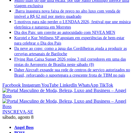
Muito mais do que uma escala: por que Santo Domingo merece uma
viagem exclusiva
Barra inaugura nova faixa de preço no alto luxo com venda de
imóvel a R$ 62 mil por metro quadrado
5 motivos para não perder o LENDAA 2026, festival que une música
eletrônica e natureza em Morretes
Dia dos Pais: um convite ao autocuidado com NIVEA MEN
Kurotel e Kur Wellness SP apostam em experiências de bem-estar
para celebrar o Dia dos Pais
Da neve ao copo: como a água das Cordilheiras ajuda a produzir as
cervejas artesanais de Bariloche
Flying Run Caixa Sunset 2026 reúne 3 mil corredores em uma das
pistas do Aeroporto de Brasília neste sábado (8)
Daher Aircraft expande sua rede de centros de serviço autorizados no
Brasil, reforçando o suportepara a crescente frota de TBM no país
Facebook
Instagram
YouTube
LinkedIn
WhatsApp
TikTok
INSCREVA-SE
sábado, agosto 8
Angel Boss
BOSS