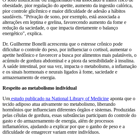
obesidade, pior regulação do apetite, aumento da ingestão calórica,
pior controle glicêmico e maior dificuldade de adesão a hábitos
saudáveis. "Privação de sono, por exemplo, está associada a
alterações em leptina e grelina, favorecendo aumento da fome e
redução da saciedade, o que impacta diretamente o balanço
energético", explica.
Dr. Guilherme Bonelli acrescenta que o estresse crônico pode
dificultar o controle do peso, por influenciar o cortisol, aumentar o
apetite hedônico e favorecer a busca por alimentos mais palatáveis, o
acúmulo de gordura abdominal e a piora da sensibilidade à insulina.
A saúde intestinal, por sua vez, impacta o metabolismo, a inflamação
e os sinais hormonais e neurais ligados à fome, saciedade e
armazenamento de energia.
Respeito ao metabolismo individual
Um
estudo publicado na National Library of Medicine
aponta que o
tecido adiposo atua ativamente no metabolismo, liberando
hormônios que influenciam diferentes órgãos e sistemas. Produzidas
pelas células de gordura, essas substâncias participam do controle do
gasto e do armazenamento de energia, além de processos
inflamatórios, ajudando a explicar por que o ganho de peso e a
dificuldade de emagrecer variam entre indivíduos.