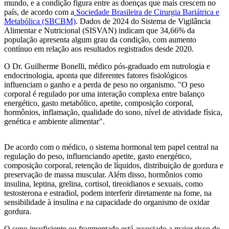
mundo, e a condição figura entre as doenças que mais crescem no
país, de acordo com a
Sociedade Brasileira de Cirurgia Bariátrica e
Metabólica (SBCBM)
. Dados de 2024 do Sistema de Vigilância
Alimentar e Nutricional (SISVAN) indicam que 34,66% da
população apresenta algum grau da condição, com aumento
contínuo em relação aos resultados registrados desde 2020.
O Dr. Guilherme Bonelli, médico pós-graduado em nutrologia e
endocrinologia, aponta que diferentes fatores fisiológicos
influenciam o ganho e a perda de peso no organismo. "O peso
corporal é regulado por uma interação complexa entre balanço
energético, gasto metabólico, apetite, composição corporal,
hormônios, inflamação, qualidade do sono, nível de atividade física,
genética e ambiente alimentar".
De acordo com o médico, o sistema hormonal tem papel central na
regulação do peso, influenciando apetite, gasto energético,
composição corporal, retenção de líquidos, distribuição de gordura e
preservação de massa muscular. Além disso, hormônios como
insulina, leptina, grelina, cortisol, tireoidianos e sexuais, como
testosterona e estradiol, podem interferir diretamente na fome, na
sensibilidade à insulina e na capacidade do organismo de oxidar
gordura.
O sono insuficiente ou fragmentado está associado a maior risco de