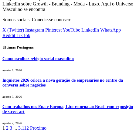
LinkedIn sobre Growth - Branding - Moda - Luxo. Aqui o Universo
Masculino se encontra
Somos sociais. Conecte-se conosco:
X (Twitter)
Instagram
Pinterest
YouTube
LinkedIn
WhatsApp
Reddit
TikTok
Últimas Postagens
Como escolher relógio social masculino
agosto 8, 2026
Inquietos 2026 coloca a nova geração de empresários no centro da
conversa sobre negócios
agosto 7, 2026
Com trabalhos nos Eua e Europa, Lito retorna ao Brasil com exposição
de street art
agosto 7, 2026
1
2
3
...
3.112
Proximo