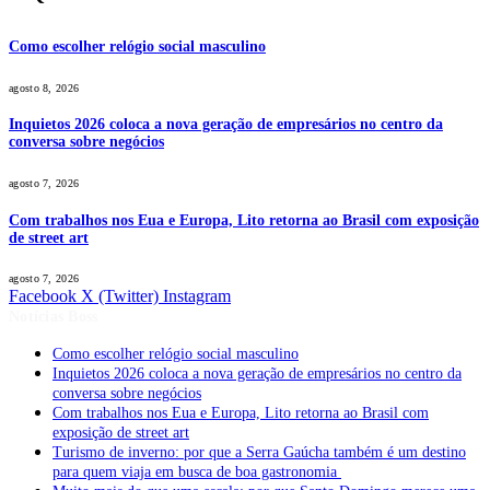
Como escolher relógio social masculino
agosto 8, 2026
Inquietos 2026 coloca a nova geração de empresários no centro da
conversa sobre negócios
agosto 7, 2026
Com trabalhos nos Eua e Europa, Lito retorna ao Brasil com exposição
de street art
agosto 7, 2026
Facebook
X (Twitter)
Instagram
Notícias Boss
Como escolher relógio social masculino
Inquietos 2026 coloca a nova geração de empresários no centro da
conversa sobre negócios
Com trabalhos nos Eua e Europa, Lito retorna ao Brasil com
exposição de street art
Turismo de inverno: por que a Serra Gaúcha também é um destino
para quem viaja em busca de boa gastronomia