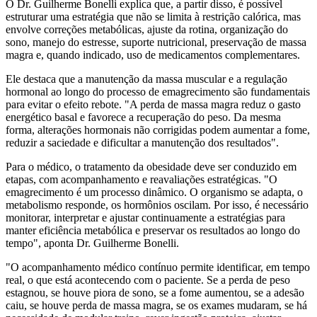
O Dr. Guilherme Bonelli explica que, a partir disso, é possível
estruturar uma estratégia que não se limita à restrição calórica, mas
envolve correções metabólicas, ajuste da rotina, organização do
sono, manejo do estresse, suporte nutricional, preservação de massa
magra e, quando indicado, uso de medicamentos complementares.
Ele destaca que a manutenção da massa muscular e a regulação
hormonal ao longo do processo de emagrecimento são fundamentais
para evitar o efeito rebote. "A perda de massa magra reduz o gasto
energético basal e favorece a recuperação do peso. Da mesma
forma, alterações hormonais não corrigidas podem aumentar a fome,
reduzir a saciedade e dificultar a manutenção dos resultados".
Para o médico, o tratamento da obesidade deve ser conduzido em
etapas, com acompanhamento e reavaliações estratégicas. "O
emagrecimento é um processo dinâmico. O organismo se adapta, o
metabolismo responde, os hormônios oscilam. Por isso, é necessário
monitorar, interpretar e ajustar continuamente a estratégias para
manter eficiência metabólica e preservar os resultados ao longo do
tempo", aponta Dr. Guilherme Bonelli.
"O acompanhamento médico contínuo permite identificar, em tempo
real, o que está acontecendo com o paciente. Se a perda de peso
estagnou, se houve piora de sono, se a fome aumentou, se a adesão
caiu, se houve perda de massa magra, se os exames mudaram, se há