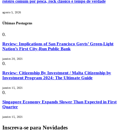
roteiro comum por pesca, rock clássico e tempo de verdade
agosto 5, 2026
Últimas Postagens
Review: Implications of San Francisco Govts’ Green-Light
Nation’s First City-Run Public Bank
janeiro 20, 2021
Review: Citizenship By Investment / Malta Citizenship by
Investment Program 2024: The Ultimate Guide
janeiro 15, 2021
Singapore Economy Expands Slower Than Expected in First
Quarter
janeiro 15, 2021
Inscreva-se para Novidades