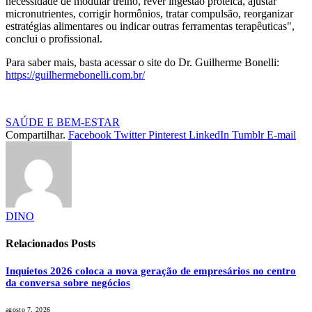
necessidade de modular treino, rever ingestão proteica, ajustar
micronutrientes, corrigir hormônios, tratar compulsão, reorganizar
estratégias alimentares ou indicar outras ferramentas terapêuticas",
conclui o profissional.
Para saber mais, basta acessar o site do Dr. Guilherme Bonelli:
https://guilhermebonelli.com.br/
SAÚDE E BEM-ESTAR
Compartilhar.
Facebook
Twitter
Pinterest
LinkedIn
Tumblr
E-mail
DINO
Relacionados
Posts
Inquietos 2026 coloca a nova geração de empresários no centro
da conversa sobre negócios
agosto 7, 2026