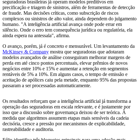
seguradoras brasileiras já operam modelos preditivos em
precificação e triagem de sinistros, além de ferramentas de detecção
de fraude. Mas decisões críticas, como subscrição de riscos
complexos ou sinistros de alto valor, ainda dependem do julgamento
humano. "A inteligência artificial avança onde pode errar em
silêncio. Onde o erro tem consequência jurídica ou regulatória, ela
ainda espera na antessala", afirma.
O avanço, porém, já é concreto e mensurável. Um levantamento da
McKinsey & Company
mostra que seguradoras que adotaram
modelos avançados de análise conseguiram melhorar margens de
perda em até cinco pontos percentuais, elevar prêmios de novos
negócios entre 10% e 15% e aumentar a retenção em segmentos
rentáveis de 5% a 10%. Em alguns casos, o tempo de emissão e
aceitação de apólices caiu pela metade, enquanto 95% das propostas
passaram a ser processadas automaticamente.
Os resultados reforçam que a inteligência artificial já transforma a
operação das seguradoras em escala relevante, e é justamente por
isso que a discussão sobre governança deixou de ser teórica. À
medida que algoritmos assumem etapas mais sensíveis da cadeia
decisória, cresce a pressão por mecanismos de explicabilidade,
rastreabilidade e auditoria.
Félix identifica três bloqueios principais para uma adoção mais