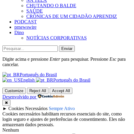
NA TELA
CHUTANDO O BALDE
SAÚDE
CRÔNICAS DE UM CIDADÃO APRENDIZ
PODCAST
prnewswire
Dino
NOTÍCIAS CORPORATIVAS
Enviar
Digite acima e pressione
Enter
para pesquisar. Pressione
Esc
para
cancelar.
Português do Brasil
English
Português do Brasil
Customize
Reject All
Accept All
Desenvolvido por
✖
►
Cookies Necessários
Sempre Ativo
Cookies necessários habilitam recursos essenciais do site, como
login seguro e ajustes de preferências de consentimento. Eles não
armazenam dados pessoais.
Nenhum