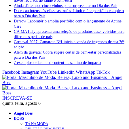
novos recursos de saúde e bem-estar
Ainda dá tempo: cinco vinhos para surpreender no Dia dos Pais
Do cacau intenso às clássicas trufas: Lindt reúne portfólio completo
para o Dia dos Pais
Darrow Laboratório amplia portfólio com o lançamento de Actine
Care
GA.MA Italy apresenta uma seleção de produtos desenvolvidos para
diferentes perfis de pais
Carnaval 2027: Camarote Nº1 inicia a venda de ingressos de sua 36ª
edição
Além da gravata: Copra sugere cestas de bem-estar personalizadas
para o Dia dos Pais
7 exemplos de branded content masculino de impacto
Facebook
Instagram
YouTube
LinkedIn
WhatsApp
TikTok
INSCREVA-SE
quinta-feira, agosto 6
Angel Boss
BOSS
TÁ NA MODA
BELEZA E BEM-ESTAR