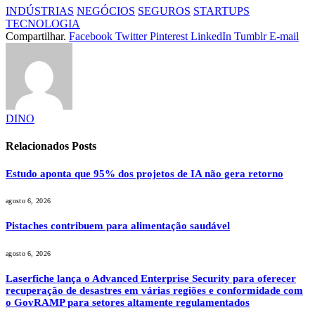
INDÚSTRIAS
NEGÓCIOS
SEGUROS
STARTUPS
TECNOLOGIA
Compartilhar.
Facebook
Twitter
Pinterest
LinkedIn
Tumblr
E-mail
DINO
Relacionados
Posts
Estudo aponta que 95% dos projetos de IA não gera retorno
agosto 6, 2026
Pistaches contribuem para alimentação saudável
agosto 6, 2026
Laserfiche lança o Advanced Enterprise Security para oferecer
recuperação de desastres em várias regiões e conformidade com
o GovRAMP para setores altamente regulamentados