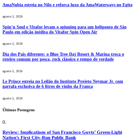
AmaNubia estreia no Nilo e reforça luxo da AmaWaterways no Egito
agosto 5, 2026
Spin’n Soul e Vitafor levam o spinning para um heliponto de São
Paulo em edição inédita do Vitafor Spin Open Air
agosto 5, 2026
Dia dos Pais diferente: o Blue Tree Daj Resort & Marina troca o
roteiro comum por pesca, rock clássico e tempo de verdade
agosto 5, 2026
Le Prince estreia no Leilão do Instituto Projeto Neymar Jr. com
garrafa exclusiva de 6 litros de vinho da França
agosto 5, 2026
Últimas Postagens
Review: Implications of San Francisco Govts’ Green-Light
Nation’s First City-Run Public Bank