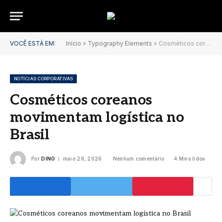
VOCÊ ESTÁ EM:
Início
»
Typography Elements
»
Cosméticos coreanos movimentam logística no Brasil
NOTÍCIAS CORPORATIVAS
Cosméticos coreanos
movimentam logística no
Brasil
Por
DINO
maio 29, 2026
Nenhum comentário
4 Mins lidos