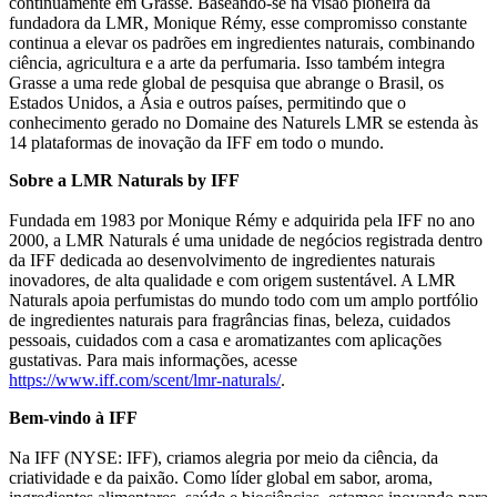
continuamente em Grasse. Baseando-se na visão pioneira da
fundadora da LMR, Monique Rémy, esse compromisso constante
continua a elevar os padrões em ingredientes naturais, combinando
ciência, agricultura e a arte da perfumaria. Isso também integra
Grasse a uma rede global de pesquisa que abrange o Brasil, os
Estados Unidos, a Ásia e outros países, permitindo que o
conhecimento gerado no Domaine des Naturels LMR se estenda às
14 plataformas de inovação da IFF em todo o mundo.
Sobre a LMR Naturals by IFF
Fundada em 1983 por Monique Rémy e adquirida pela IFF no ano
2000, a LMR Naturals é uma unidade de negócios registrada dentro
da IFF dedicada ao desenvolvimento de ingredientes naturais
inovadores, de alta qualidade e com origem sustentável. A LMR
Naturals apoia perfumistas do mundo todo com um amplo portfólio
de ingredientes naturais para fragrâncias finas, beleza, cuidados
pessoais, cuidados com a casa e aromatizantes com aplicações
gustativas. Para mais informações, acesse
https://www.iff.com/scent/lmr-naturals/
.
Bem-vindo à IFF
Na IFF (NYSE: IFF), criamos alegria por meio da ciência, da
criatividade e da paixão. Como líder global em sabor, aroma,