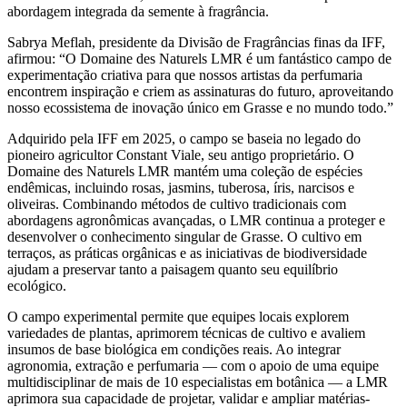
abordagem integrada da semente à fragrância.
Sabrya Meflah, presidente da Divisão de Fragrâncias finas da IFF,
afirmou: “O Domaine des Naturels LMR é um fantástico campo de
experimentação criativa para que nossos artistas da perfumaria
encontrem inspiração e criem as assinaturas do futuro, aproveitando
nosso ecossistema de inovação único em Grasse e no mundo todo.”
Adquirido pela IFF em 2025, o campo se baseia no legado do
pioneiro agricultor Constant Viale, seu antigo proprietário. O
Domaine des Naturels LMR mantém uma coleção de espécies
endêmicas, incluindo rosas, jasmins, tuberosa, íris, narcisos e
oliveiras. Combinando métodos de cultivo tradicionais com
abordagens agronômicas avançadas, o LMR continua a proteger e
desenvolver o conhecimento singular de Grasse. O cultivo em
terraços, as práticas orgânicas e as iniciativas de biodiversidade
ajudam a preservar tanto a paisagem quanto seu equilíbrio
ecológico.
O campo experimental permite que equipes locais explorem
variedades de plantas, aprimorem técnicas de cultivo e avaliem
insumos de base biológica em condições reais. Ao integrar
agronomia, extração e perfumaria — com o apoio de uma equipe
multidisciplinar de mais de 10 especialistas em botânica — a LMR
aprimora sua capacidade de projetar, validar e ampliar matérias-