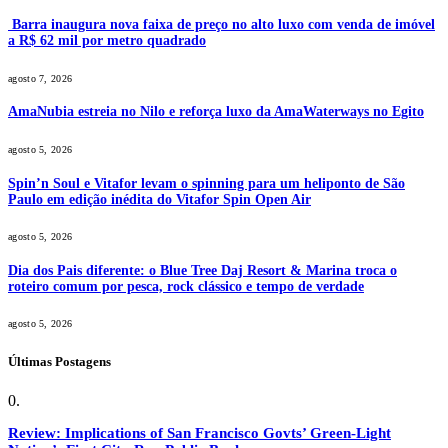
Barra inaugura nova faixa de preço no alto luxo com venda de imóvel
a R$ 62 mil por metro quadrado
agosto 7, 2026
AmaNubia estreia no Nilo e reforça luxo da AmaWaterways no Egito
agosto 5, 2026
Spin’n Soul e Vitafor levam o spinning para um heliponto de São
Paulo em edição inédita do Vitafor Spin Open Air
agosto 5, 2026
Dia dos Pais diferente: o Blue Tree Daj Resort & Marina troca o
roteiro comum por pesca, rock clássico e tempo de verdade
agosto 5, 2026
Últimas Postagens
Review: Implications of San Francisco Govts’ Green-Light