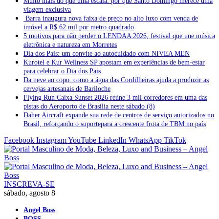
Muito mais do que uma escala: por que Santo Domingo merece uma
viagem exclusiva
Barra inaugura nova faixa de preço no alto luxo com venda de
imóvel a R$ 62 mil por metro quadrado
5 motivos para não perder o LENDAA 2026, festival que une música
eletrônica e natureza em Morretes
Dia dos Pais: um convite ao autocuidado com NIVEA MEN
Kurotel e Kur Wellness SP apostam em experiências de bem-estar
para celebrar o Dia dos Pais
Da neve ao copo: como a água das Cordilheiras ajuda a produzir as
cervejas artesanais de Bariloche
Flying Run Caixa Sunset 2026 reúne 3 mil corredores em uma das
pistas do Aeroporto de Brasília neste sábado (8)
Daher Aircraft expande sua rede de centros de serviço autorizados no
Brasil, reforçando o suportepara a crescente frota de TBM no país
Facebook
Instagram
YouTube
LinkedIn
WhatsApp
TikTok
INSCREVA-SE
sábado, agosto 8
Angel Boss
BOSS