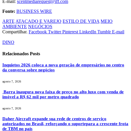
E-mail:
scentmediarequest@iff.com
Fonte:
BUSINESS WIRE
ARTE
ATACADO E VAREJO
ESTILO DE VIDA
MEIO
AMBIENTE
NEGÓCIOS
Compartilhar.
Facebook
Twitter
Pinterest
LinkedIn
Tumblr
E-mail
DINO
Relacionados
Posts
Inquietos 2026 coloca a nova geração de empresários no centro
da conversa sobre negócios
agosto 7, 2026
Barra inaugura nova faixa de preço no alto luxo com venda de
imóvel a R$ 62 mil por metro quadrado
agosto 7, 2026
Daher Aircraft expande sua rede de centros de serviço
autorizados no Brasil, reforçando o suportepara a crescente frota
de TBM no país