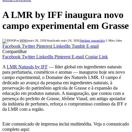
Notícias Corporativas
A LMR by IFF inaugura novo
campo experimental em Grasse
Por
DINO
maio 28, 2026
Atualizado:
maio 28, 2026
Nenhum comentário
5 Mins lidos
Facebook
Twitter
Pinterest
LinkedIn
Tumblr
E-mail
Compartilhar
Facebook
Twitter
LinkedIn
Pinterest
E-mail
Copiar Link
A
LMR Naturals by IFF
— líder global em ingredientes naturais
para perfumaria, cosméticos e aromas — inaugurou hoje seu novo
campo experimental, o Domaine des Naturels LMR. O campo é
dedicado ao avanço da pesquisa em ingredientes naturais, à
preservação do patrimônio agrícola de Grasse e à expansão da
educação em produtos naturais. A inauguração, que contou com a
presença do prefeito de Grasse, Jérôme Viaud, um antigo apoiador
da indústria de perfumes, reforça o compromisso contínuo da IFF e
da LMR com a região.
Este comunicado de imprensa inclui multimédia. Veja o comunicado
completo aqui: