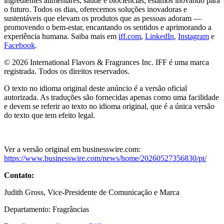
ingredientes alimentares, saúde e biociências, estamos inovando para
o futuro. Todos os dias, oferecemos soluções inovadoras e
sustentáveis ​​que elevam os produtos que as pessoas adoram —
promovendo o bem-estar, encantando os sentidos e aprimorando a
experiência humana. Saiba mais em
iff.com
,
LinkedIn
,
Instagram
e
Facebook
.
© 2026 International Flavors & Fragrances Inc. IFF é uma marca
registrada. Todos os direitos reservados.
O texto no idioma original deste anúncio é a versão oficial
autorizada. As traduções são fornecidas apenas como uma facilidade
e devem se referir ao texto no idioma original, que é a única versão
do texto que tem efeito legal.
Ver a versão original em businesswire.com:
https://www.businesswire.com/news/home/20260527356830/pt/
Contato:
Judith Gross, Vice-Presidente de Comunicação e Marca
Departamento: Fragrâncias