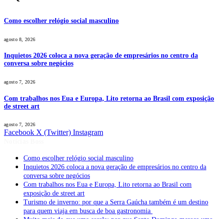
Como escolher relógio social masculino
agosto 8, 2026
Inquietos 2026 coloca a nova geração de empresários no centro da
conversa sobre negócios
agosto 7, 2026
Com trabalhos nos Eua e Europa, Lito retorna ao Brasil com exposição
de street art
agosto 7, 2026
Facebook
X (Twitter)
Instagram
Notícias Boss
Como escolher relógio social masculino
Inquietos 2026 coloca a nova geração de empresários no centro da
conversa sobre negócios
Com trabalhos nos Eua e Europa, Lito retorna ao Brasil com
exposição de street art
Turismo de inverno: por que a Serra Gaúcha também é um destino
para quem viaja em busca de boa gastronomia