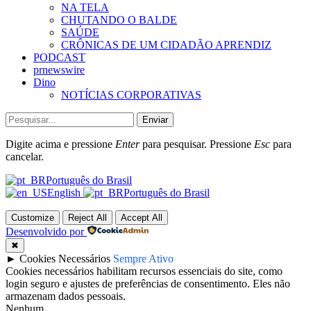
NA TELA
CHUTANDO O BALDE
SAÚDE
CRÔNICAS DE UM CIDADÃO APRENDIZ
PODCAST
prnewswire
Dino
NOTÍCIAS CORPORATIVAS
Enviar
Digite acima e pressione
Enter
para pesquisar. Pressione
Esc
para
cancelar.
Português do Brasil
English
Português do Brasil
Customize
Reject All
Accept All
Desenvolvido por
✖
►
Cookies Necessários
Sempre Ativo
Cookies necessários habilitam recursos essenciais do site, como
login seguro e ajustes de preferências de consentimento. Eles não
armazenam dados pessoais.
Nenhum