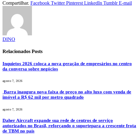
Compartilhar.
Facebook
Twitter
Pinterest
LinkedIn
Tumblr
E-mail
DINO
Relacionados
Posts
Inquietos 2026 coloca a nova geração de empresários no centro
da conversa sobre negócios
agosto 7, 2026
Barra inaugura nova faixa de preço no alto luxo com venda de
imóvel a R$ 62 mil por metro quadrado
agosto 7, 2026
Daher Aircraft expande sua rede de centros de serviço
autorizados no Brasil, reforçando o suportepara a crescente frota
de TBM no país