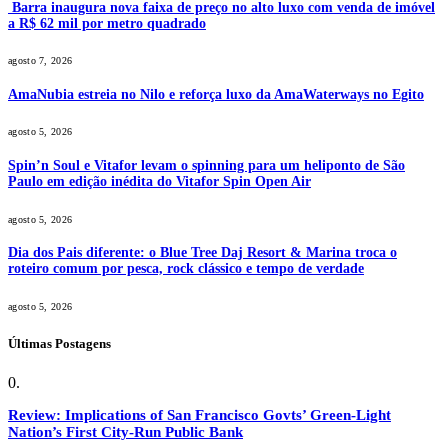
Barra inaugura nova faixa de preço no alto luxo com venda de imóvel
a R$ 62 mil por metro quadrado
agosto 7, 2026
AmaNubia estreia no Nilo e reforça luxo da AmaWaterways no Egito
agosto 5, 2026
Spin’n Soul e Vitafor levam o spinning para um heliponto de São
Paulo em edição inédita do Vitafor Spin Open Air
agosto 5, 2026
Dia dos Pais diferente: o Blue Tree Daj Resort & Marina troca o
roteiro comum por pesca, rock clássico e tempo de verdade
agosto 5, 2026
Últimas Postagens
Review: Implications of San Francisco Govts’ Green-Light
Nation’s First City-Run Public Bank