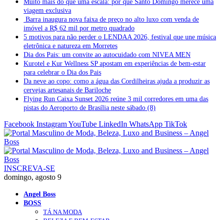
Muito mais do que uma escala: por que Santo Domingo merece uma
viagem exclusiva
Barra inaugura nova faixa de preço no alto luxo com venda de
imóvel a R$ 62 mil por metro quadrado
5 motivos para não perder o LENDAA 2026, festival que une música
eletrônica e natureza em Morretes
Dia dos Pais: um convite ao autocuidado com NIVEA MEN
Kurotel e Kur Wellness SP apostam em experiências de bem-estar
para celebrar o Dia dos Pais
Da neve ao copo: como a água das Cordilheiras ajuda a produzir as
cervejas artesanais de Bariloche
Flying Run Caixa Sunset 2026 reúne 3 mil corredores em uma das
pistas do Aeroporto de Brasília neste sábado (8)
Facebook
Instagram
YouTube
LinkedIn
WhatsApp
TikTok
INSCREVA-SE
domingo, agosto 9
Angel Boss
BOSS
TÁ NA MODA