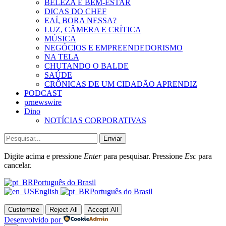
BELEZA E BEM-ESTAR
DICAS DO CHEF
EAÍ, BORA NESSA?
LUZ, CÂMERA E CRÍTICA
MÚSICA
NEGÓCIOS E EMPREENDEDORISMO
NA TELA
CHUTANDO O BALDE
SAÚDE
CRÔNICAS DE UM CIDADÃO APRENDIZ
PODCAST
prnewswire
Dino
NOTÍCIAS CORPORATIVAS
Enviar
Digite acima e pressione
Enter
para pesquisar. Pressione
Esc
para
cancelar.
Português do Brasil
English
Português do Brasil
Customize
Reject All
Accept All
Desenvolvido por