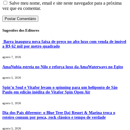
Salve meu nome, email e site neste navegador para a próxima
vez que eu comentar.
Sugestões dos Editores
Barra inaugura nova faixa de preço no alto luxo com venda de imóvel
a R$ 62 mil por metro quadrado
agosto 7, 2026
AmaNubia estreia no Nilo e reforça luxo da AmaWaterways no Egito
agosto 5, 2026
Spin’n Soul e Vitafor levam o spinning para um heliponto de São
Paulo em edição inédita do Vitafor Spin Open Air
agosto 5, 2026
Dia dos Pais diferente: o Blue Tree Daj Resort & Marina troca o
roteiro comum por pesca, rock clássico e tempo de verdade
agosto 5, 2026