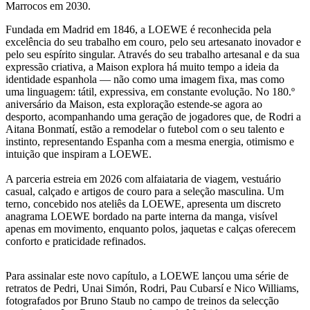
Marrocos em 2030.
Fundada em Madrid em 1846, a LOEWE é reconhecida pela
excelência do seu trabalho em couro, pelo seu artesanato inovador e
pelo seu espírito singular. Através do seu trabalho artesanal e da sua
expressão criativa, a Maison explora há muito tempo a ideia da
identidade espanhola — não como uma imagem fixa, mas como
uma linguagem: tátil, expressiva, em constante evolução. No 180.º
aniversário da Maison, esta exploração estende-se agora ao
desporto, acompanhando uma geração de jogadores que, de Rodri a
Aitana Bonmatí, estão a remodelar o futebol com o seu talento e
instinto, representando Espanha com a mesma energia, otimismo e
intuição que inspiram a LOEWE.
A parceria estreia em 2026 com alfaiataria de viagem, vestuário
casual, calçado e artigos de couro para a seleção masculina. Um
terno, concebido nos ateliês da LOEWE, apresenta um discreto
anagrama LOEWE bordado na parte interna da manga, visível
apenas em movimento, enquanto polos, jaquetas e calças oferecem
conforto e praticidade refinados.
Para assinalar este novo capítulo, a LOEWE lançou uma série de
retratos de Pedri, Unai Simón, Rodri, Pau Cubarsí e Nico Williams,
fotografados por Bruno Staub no campo de treinos da selecção