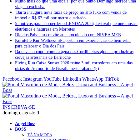
Muito mais do que uma escala: por que Santo Domingo merece uma
viagem exclusiva
Barra inaugura nova faixa de preço no alto luxo com venda de
imóvel a R$ 62 mil por metro quadrado
5 motivos para não perder o LENDAA 2026, festival que une música
eletrônica e natureza em Morretes
Dia dos Pais: um convite ao autocuidado com NIVEA MEN
Kurotel e Kur Wellness SP apostam em experiências de bem-estar
para celebrar o Dia dos Pais
Da neve ao copo: como a água das Cordilheiras ajuda a produzir as
cervejas artesanais de Bariloche
Flying Run Caixa Sunset 2026 reúne 3 mil corredores em uma das
pistas do Aeroporto de Brasília neste sábado (8)
Facebook
Instagram
YouTube
LinkedIn
WhatsApp
TikTok
INSCREVA-SE
domingo, agosto 9
Angel Boss
BOSS
TÁ NA MODA