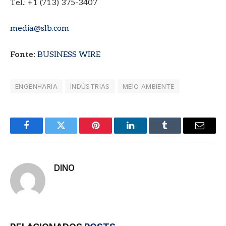
Tel.: +1 (713) 375-3407
media@slb.com
Fonte:
BUSINESS WIRE
ENGENHARIA
INDÚSTRIAS
MEIO AMBIENTE
Facebook
Twitter
Pinterest
LinkedIn
Tumblr
E-
mail
DINO