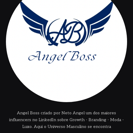
Angel Boss criado por Neto Angel um dos maiores
influencers no LinkedIn sobre Growth - Branding - Moda -
Luxo. Aqui o Universo Masculino se encontra