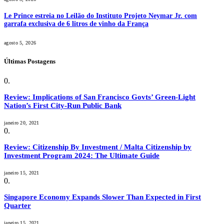
Le Prince estreia no Leilão do Instituto Projeto Neymar Jr. com
garrafa exclusiva de 6 litros de vinho da França
agosto 5, 2026
Últimas Postagens
Review: Implications of San Francisco Govts’ Green-Light
Nation’s First City-Run Public Bank
janeiro 20, 2021
Review: Citizenship By Investment / Malta Citizenship by
Investment Program 2024: The Ultimate Guide
janeiro 15, 2021
Singapore Economy Expands Slower Than Expected in First
Quarter
janeiro 15, 2021