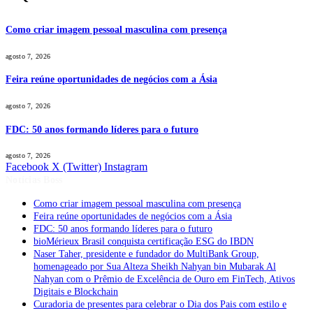
Como criar imagem pessoal masculina com presença
agosto 7, 2026
Feira reúne oportunidades de negócios com a Ásia
agosto 7, 2026
FDC: 50 anos formando líderes para o futuro
agosto 7, 2026
Facebook
X (Twitter)
Instagram
Notícias Boss
Como criar imagem pessoal masculina com presença
Feira reúne oportunidades de negócios com a Ásia
FDC: 50 anos formando líderes para o futuro
bioMérieux Brasil conquista certificação ESG do IBDN
Naser Taher, presidente e fundador do MultiBank Group,
homenageado por Sua Alteza Sheikh Nahyan bin Mubarak Al
Nahyan com o Prêmio de Excelência de Ouro em FinTech, Ativos
Digitais e Blockchain
Curadoria de presentes para celebrar o Dia dos Pais com estilo e