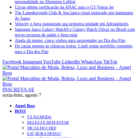
personalidade no Shopping Leblon
Cirrus obtém certificação da ANAC para o G3 Vision Jet
The Lanesborough Club & Spa lança ritual inspirado nos hammams
do Saara
Velocity e Aera inauguram sua primeira unidade em Adrianópolis
Samsung lança Galaxy Watch9 e Galaxy Watch Ultra2 no Brasil com
novos recursos de saúde e bem-estar
Ainda dá tempo: cinco vinhos para surpreender no Dia dos Pais
Do cacau intenso às clássicas trufas: Lindt reúne portfólio completo
para o Dia dos Pais
Facebook
Instagram
YouTube
LinkedIn
WhatsApp
TikTok
INSCREVA-SE
sexta-feira, agosto 7
Angel Boss
BOSS
TÁ NA MODA
BELEZA E BEM-ESTAR
DICAS DO CHEF
EAÍ, BORA NESSA?