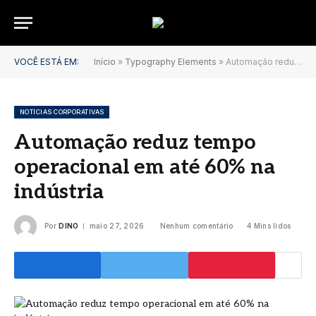
VOCÊ ESTÁ EM:
Início
»
Typography Elements
»
Automação reduz tempo operacional em até 60% na indústria
NOTÍCIAS CORPORATIVAS
Automação reduz tempo
operacional em até 60% na
indústria
Por
DINO
maio 27, 2026
Nenhum comentário
4 Mins lidos