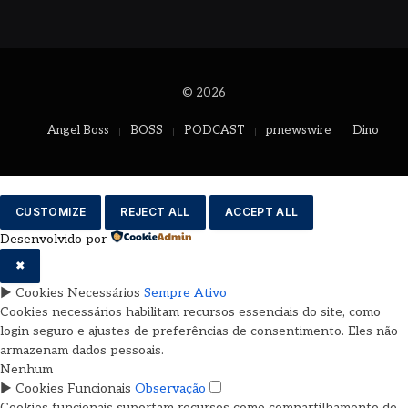
© 2026
Angel Boss
BOSS
PODCAST
prnewswire
Dino
CUSTOMIZE
REJECT ALL
ACCEPT ALL
Desenvolvido por
✖
►
Cookies Necessários
Sempre Ativo
Cookies necessários habilitam recursos essenciais do site, como
login seguro e ajustes de preferências de consentimento. Eles não
armazenam dados pessoais.
Nenhum
►
Cookies Funcionais
Observação
Cookies funcionais suportam recursos como compartilhamento de