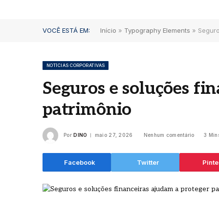
VOCÊ ESTÁ EM:
Início
»
Typography Elements
»
Seguro
NOTÍCIAS CORPORATIVAS
Seguros e soluções fi
patrimônio
Por
DINO
maio 27, 2026
Nenhum comentário
3 Mins
Facebook
Twitter
Pinte