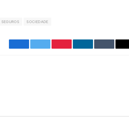
SEGUROS
SOCIEDADE
Facebook
Twitter
Pinterest
LinkedIn
Tumblr
E
m