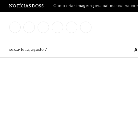
Como criar imagem pessoal masculina co
NOTÍCIAS BOSS
Facebook
Instagram
YouTube
LinkedIn
WhatsApp
TikTok
sexta-feira, agosto 7
A