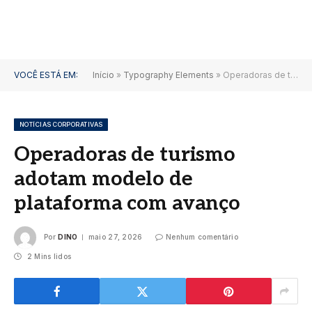
VOCÊ ESTÁ EM:
Início
»
Typography Elements
»
Operadoras de turismo adotam modelo de plataforma com avanço
NOTÍCIAS CORPORATIVAS
Operadoras de turismo
adotam modelo de
plataforma com avanço
Por
DINO
maio 27, 2026
Nenhum comentário
2 Mins lidos