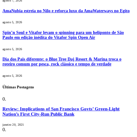
agosto 7, 2026
AmaNubia estreia no Nilo e reforça luxo da AmaWaterways no Egito
agosto 5, 2026
Spin’n Soul e Vitafor levam o spinning para um heliponto de São
Paulo em edição inédita do Vitafor Spin Open Air
agosto 5, 2026
Dia dos Pais diferente: o Blue Tree Daj Resort & Marina troca o
roteiro comum por pesca, rock clássico e tempo de verdade
agosto 5, 2026
Últimas Postagens
Review: Implications of San Francisco Govts’ Green-Light
Nation’s First City-Run Public Bank
janeiro 20, 2021