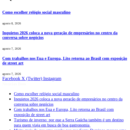
Como escolher relógio social masculino
agosto 8, 2026
Inquietos 2026 coloca a nova geração de empresários no centro da
conversa sobre negócios
agosto 7, 2026
Com trabalhos nos Eua e Europa, Lito retorna ao Brasil com exposição
de street art
agosto 7, 2026
Facebook
X (Twitter)
Instagram
Notícias Boss
Como escolher relógio social masculino
Inquietos 2026 coloca a nova geração de empresários no centro da
conversa sobre negócios
Com trabalhos nos Eua e Europa, Lito retorna ao Brasil com
exposição de street art
Turismo de inverno: por que a Serra Gaúcha também é um destino
para quem viaja em busca de boa gastronomia