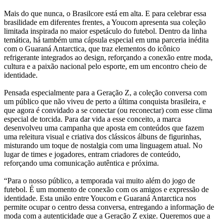
Mais do que nunca, o Brasilcore está em alta. E para celebrar essa
brasilidade em diferentes frentes, a Youcom apresenta sua coleção
limitada inspirada no maior espetáculo do futebol. Dentro da linha
temática, há também uma cápsula especial em uma parceria inédita
com o Guaraná Antarctica, que traz elementos do icônico
refrigerante integrados ao design, reforçando a conexão entre moda,
cultura e a paixão nacional pelo esporte, em um encontro cheio de
identidade.
Pensada especialmente para a Geração Z, a coleção conversa com
um público que não viveu de perto a última conquista brasileira, e
que agora é convidado a se conectar (ou reconectar) com esse clima
especial de torcida. Para dar vida a esse conceito, a marca
desenvolveu uma campanha que aposta em conteúdos que fazem
uma releitura visual e criativa dos clássicos álbuns de figurinhas,
misturando um toque de nostalgia com uma linguagem atual. No
lugar de times e jogadores, entram criadores de conteúdo,
reforçando uma comunicação autêntica e próxima.
“Para o nosso público, a temporada vai muito além do jogo de
futebol. É um momento de conexão com os amigos e expressão de
identidade. Esta união entre Youcom e Guaraná Antarctica nos
permite ocupar o centro dessa conversa, entregando a informação de
moda com a autenticidade que a Geração Z exige. Queremos que a