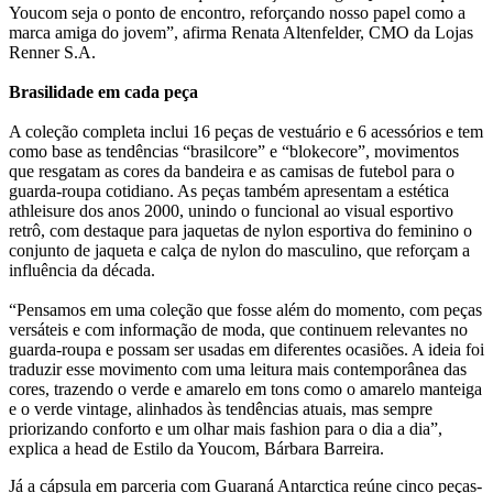
Youcom seja o ponto de encontro, reforçando nosso papel como a
marca amiga do jovem”, afirma Renata Altenfelder, CMO da Lojas
Renner S.A.
Brasilidade em cada peça
A coleção completa inclui 16 peças de vestuário e 6 acessórios e tem
como base as tendências “brasilcore” e “blokecore”, movimentos
que resgatam as cores da bandeira e as camisas de futebol para o
guarda-roupa cotidiano. As peças também apresentam a estética
athleisure dos anos 2000, unindo o funcional ao visual esportivo
retrô, com destaque para jaquetas de nylon esportiva do feminino o
conjunto de jaqueta e calça de nylon do masculino, que reforçam a
influência da década.
“Pensamos em uma coleção que fosse além do momento, com peças
versáteis e com informação de moda, que continuem relevantes no
guarda-roupa e possam ser usadas em diferentes ocasiões. A ideia foi
traduzir esse movimento com uma leitura mais contemporânea das
cores, trazendo o verde e amarelo em tons como o amarelo manteiga
e o verde vintage, alinhados às tendências atuais, mas sempre
priorizando conforto e um olhar mais fashion para o dia a dia”,
explica a head de Estilo da Youcom, Bárbara Barreira.
Já a cápsula em parceria com Guaraná Antarctica reúne cinco peças-