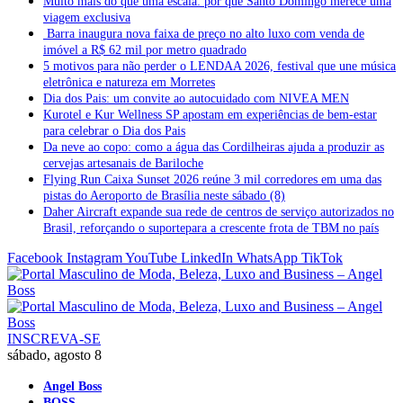
Muito mais do que uma escala: por que Santo Domingo merece uma
viagem exclusiva
Barra inaugura nova faixa de preço no alto luxo com venda de
imóvel a R$ 62 mil por metro quadrado
5 motivos para não perder o LENDAA 2026, festival que une música
eletrônica e natureza em Morretes
Dia dos Pais: um convite ao autocuidado com NIVEA MEN
Kurotel e Kur Wellness SP apostam em experiências de bem-estar
para celebrar o Dia dos Pais
Da neve ao copo: como a água das Cordilheiras ajuda a produzir as
cervejas artesanais de Bariloche
Flying Run Caixa Sunset 2026 reúne 3 mil corredores em uma das
pistas do Aeroporto de Brasília neste sábado (8)
Daher Aircraft expande sua rede de centros de serviço autorizados no
Brasil, reforçando o suportepara a crescente frota de TBM no país
Facebook
Instagram
YouTube
LinkedIn
WhatsApp
TikTok
INSCREVA-SE
sábado, agosto 8
Angel Boss
BOSS