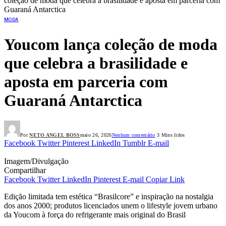
coleção de moda que celebra a brasilidade e aposta em parceria com
Guaraná Antarctica
MODA
Youcom lança coleção de moda
que celebra a brasilidade e
aposta em parceria com
Guaraná Antarctica
Por
NETO ANGEL BOSS
maio 26, 2026
Nenhum comentário
3 Mins lidos
Facebook
Twitter
Pinterest
LinkedIn
Tumblr
E-mail
Imagem/Divulgação
Compartilhar
Facebook
Twitter
LinkedIn
Pinterest
E-mail
Copiar Link
Edição limitada tem estética “Brasilcore” e inspiração na nostalgia
dos anos 2000; produtos licenciados unem o lifestyle jovem urbano
da Youcom à força do refrigerante mais original do Brasil