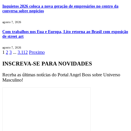
Inquietos 2026 coloca a nova geração de empresários no centro da
conversa sobre negócios
agosto 7, 2026
Com trabalhos nos Eua e Europa, Lito retorna ao Brasil com exposição
de street art
agosto 7, 2026
1
2
3
...
3.112
Proximo
INSCREVA-SE PARA NOVIDADES
Receba as últimas notícias do Portal Angel Boss sobre Universo
Masculino!