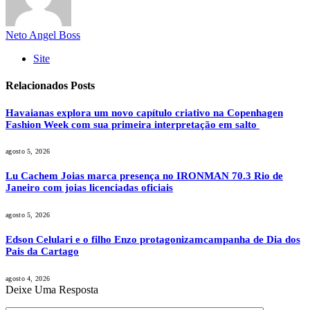
Neto Angel Boss
Site
Relacionados
Posts
Havaianas explora um novo capítulo criativo na Copenhagen
Fashion Week com sua primeira interpretação em salto
agosto 5, 2026
Lu Cachem Joias marca presença no IRONMAN 70.3 Rio de
Janeiro com joias licenciadas oficiais
agosto 5, 2026
Edson Celulari e o filho Enzo protagonizamcampanha de Dia dos
Pais da Cartago
agosto 4, 2026
Deixe Uma Resposta