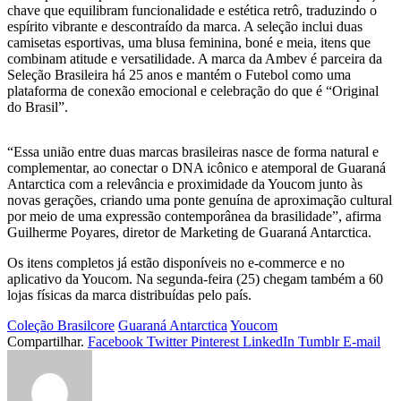
chave que equilibram funcionalidade e estética retrô, traduzindo o
espírito vibrante e descontraído da marca. A seleção inclui duas
camisetas esportivas, uma blusa feminina, boné e meia, itens que
combinam atitude e versatilidade. A marca da Ambev é parceira da
Seleção Brasileira há 25 anos e mantém o Futebol como uma
plataforma de conexão emocional e celebração do que é “Original
do Brasil”.
“Essa união entre duas marcas brasileiras nasce de forma natural e
complementar, ao conectar o DNA icônico e atemporal de Guaraná
Antarctica com a relevância e proximidade da Youcom junto às
novas gerações, criando uma ponte genuína de aproximação cultural
por meio de uma expressão contemporânea da brasilidade”, afirma
Guilherme Poyares, diretor de Marketing de Guaraná Antarctica.
Os itens completos já estão disponíveis no e-commerce e no
aplicativo da Youcom. Na segunda-feira (25) chegam também a 60
lojas físicas da marca distribuídas pelo país.
Coleção Brasilcore
Guaraná Antarctica
Youcom
Compartilhar.
Facebook
Twitter
Pinterest
LinkedIn
Tumblr
E-mail