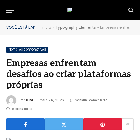
VOCÊ ESTÁ EM:
Início
»
Typography Elements
»
Empresas enfrentam desafios ao criar plataformas próprias
NOTÍCIAS CORPORATIVAS
Empresas enfrentam
desafios ao criar plataformas
próprias
Por
DINO
maio 26, 2026
Nenhum comentário
5 Mins lidos