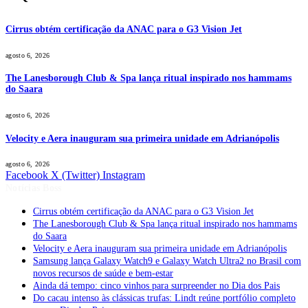
Cirrus obtém certificação da ANAC para o G3 Vision Jet
agosto 6, 2026
The Lanesborough Club & Spa lança ritual inspirado nos hammams
do Saara
agosto 6, 2026
Velocity e Aera inauguram sua primeira unidade em Adrianópolis
agosto 6, 2026
Facebook
X (Twitter)
Instagram
Notícias Boss
Cirrus obtém certificação da ANAC para o G3 Vision Jet
The Lanesborough Club & Spa lança ritual inspirado nos hammams
do Saara
Velocity e Aera inauguram sua primeira unidade em Adrianópolis
Samsung lança Galaxy Watch9 e Galaxy Watch Ultra2 no Brasil com
novos recursos de saúde e bem-estar
Ainda dá tempo: cinco vinhos para surpreender no Dia dos Pais
Do cacau intenso às clássicas trufas: Lindt reúne portfólio completo