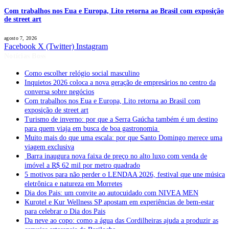
Com trabalhos nos Eua e Europa, Lito retorna ao Brasil com exposição
de street art
agosto 7, 2026
Facebook
X (Twitter)
Instagram
Notícias Boss
Como escolher relógio social masculino
Inquietos 2026 coloca a nova geração de empresários no centro da
conversa sobre negócios
Com trabalhos nos Eua e Europa, Lito retorna ao Brasil com
exposição de street art
Turismo de inverno: por que a Serra Gaúcha também é um destino
para quem viaja em busca de boa gastronomia
Muito mais do que uma escala: por que Santo Domingo merece uma
viagem exclusiva
Barra inaugura nova faixa de preço no alto luxo com venda de
imóvel a R$ 62 mil por metro quadrado
5 motivos para não perder o LENDAA 2026, festival que une música
eletrônica e natureza em Morretes
Dia dos Pais: um convite ao autocuidado com NIVEA MEN
Kurotel e Kur Wellness SP apostam em experiências de bem-estar
para celebrar o Dia dos Pais
Da neve ao copo: como a água das Cordilheiras ajuda a produzir as