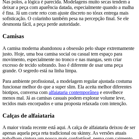
Nas polos, a lógica é parecida. Modelagens muito secas tendem a
deixar a peça com aparência datada, especialmente quando a malha
é fina. Já um corte reto com ajuste discreto no tórax entrega mais
sofisticação. O colarinho também pesa na percepção final. Se ele
desmonta fácil, a peça perde autoridade.
Camisas
A camisa moderna abandonou a obsessão pelo shape extremamente
justo. Hoje, uma boa camisa social ou casual tem espaço para
movimento, especialmente no tronco e nas mangas, sem criar
excesso de tecido sobrando. Isso é diferente de usar uma peça
grande. O segredo está na linha limpa.
Para ambiente profissional, a modelagem regular ajustada costuma
funcionar melhor do que a super slim. Ela aceita melhor diferentes
biotipos, conversa com
alfaiataria contemporânea
e envelhece
menos mal. Já as camisas casuais podem explorar volume leve,
tecidos mais encorpados e uma proposta relaxada com intenção.
Calças de alfaiataria
A maior virada recente está aqui. A calça de alfaiataria deixou de ser
apenas aquela peça reta tradicional ou skinny. As versões atuais
trabalham cintura um pouco mais confortável, perna com caimento