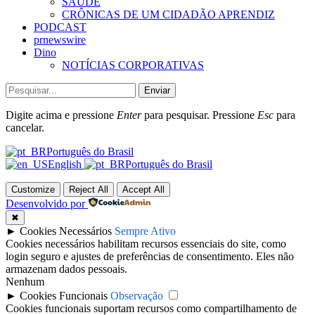
SAÚDE
CRÔNICAS DE UM CIDADÃO APRENDIZ
PODCAST
prnewswire
Dino
NOTÍCIAS CORPORATIVAS
Enviar
Digite acima e pressione
Enter
para pesquisar. Pressione
Esc
para
cancelar.
Português do Brasil
English
Português do Brasil
Customize
Reject All
Accept All
Desenvolvido por
✖
►
Cookies Necessários
Sempre Ativo
Cookies necessários habilitam recursos essenciais do site, como
login seguro e ajustes de preferências de consentimento. Eles não
armazenam dados pessoais.
Nenhum
►
Cookies Funcionais
Observação
Cookies funcionais suportam recursos como compartilhamento de