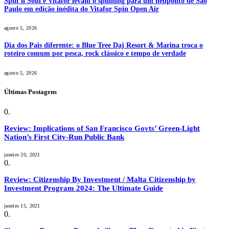
Spin’n Soul e Vitafor levam o spinning para um heliponto de São
Paulo em edição inédita do Vitafor Spin Open Air
agosto 5, 2026
Dia dos Pais diferente: o Blue Tree Daj Resort & Marina troca o
roteiro comum por pesca, rock clássico e tempo de verdade
agosto 5, 2026
Últimas Postagens
Review: Implications of San Francisco Govts’ Green-Light
Nation’s First City-Run Public Bank
janeiro 20, 2021
Review: Citizenship By Investment / Malta Citizenship by
Investment Program 2024: The Ultimate Guide
janeiro 15, 2021