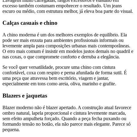
Lavagens muito carregadas, rasgos excessivos e elastano em
excesso também costumam empobrecer o resultado. Um jeans
escuro ou médio, com estrutura melhor, já eleva boa parte do visual.
Calças casuais e chino
A chino moderna é um dos melhores exemplos de equilíbrio. Ela
pode ser mais enxuta para ambientes profissionais informais ou
levemente ampla para composições urbanas mais contemporâneas.
O erro mais comum é insistir em modelos justos demais no quadril e
nas coxas, o que compromete conforto e derruba a elegância.
Se você quer versatilidade, procure uma chino com cintura
confortável, coxa com respiro e perna afunilada de forma sutil. É
uma peça que atravessa bem escritório, viagem e jantar,
especialmente em tons como areia, oliva, marinho e grafite.
Blazers e jaquetas
Blazer moderno não é blazer apertado. A construção atual favorece
ombro natural, lapela proporcional e cintura levemente marcada,
sem efeito ampulheta forçado. Quando a peça fecha puxando ou
formando tensão no botão, ela não parece mais elegante. Parece só
pequena.