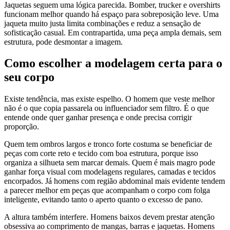
Jaquetas seguem uma lógica parecida. Bomber, trucker e overshirts
funcionam melhor quando há espaço para sobreposição leve. Uma
jaqueta muito justa limita combinações e reduz a sensação de
sofisticação casual. Em contrapartida, uma peça ampla demais, sem
estrutura, pode desmontar a imagem.
Como escolher a modelagem certa para o
seu corpo
Existe tendência, mas existe espelho. O homem que veste melhor
não é o que copia passarela ou influenciador sem filtro. É o que
entende onde quer ganhar presença e onde precisa corrigir
proporção.
Quem tem ombros largos e tronco forte costuma se beneficiar de
peças com corte reto e tecido com boa estrutura, porque isso
organiza a silhueta sem marcar demais. Quem é mais magro pode
ganhar força visual com modelagens regulares, camadas e tecidos
encorpados. Já homens com região abdominal mais evidente tendem
a parecer melhor em peças que acompanham o corpo com folga
inteligente, evitando tanto o aperto quanto o excesso de pano.
A altura também interfere. Homens baixos devem prestar atenção
obsessiva ao comprimento de mangas, barras e jaquetas. Homens