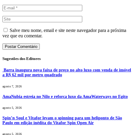
Salve meu nome, email e site neste navegador para a próxima
vez que eu comentar.
Sugestões dos Editores
Barra inaugura nova faixa de preço no alto luxo com venda de imóvel
a R$ 62 mil por metro quadrado
agosto 7, 2026
AmaNubia estreia no Nilo e reforça luxo da AmaWaterways no Egito
agosto 5, 2026
Spin’n Soul e Vitafor levam o spinning para um heliponto de São
Paulo em edição inédita do Vitafor Spin Open Air
agosto 5, 2026