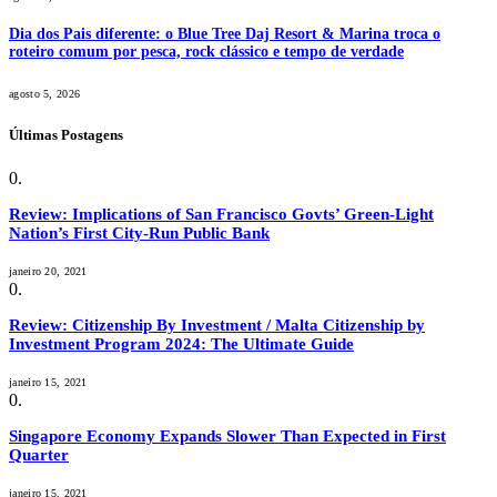
Dia dos Pais diferente: o Blue Tree Daj Resort & Marina troca o
roteiro comum por pesca, rock clássico e tempo de verdade
agosto 5, 2026
Últimas Postagens
Review: Implications of San Francisco Govts’ Green-Light
Nation’s First City-Run Public Bank
janeiro 20, 2021
Review: Citizenship By Investment / Malta Citizenship by
Investment Program 2024: The Ultimate Guide
janeiro 15, 2021
Singapore Economy Expands Slower Than Expected in First
Quarter
janeiro 15, 2021