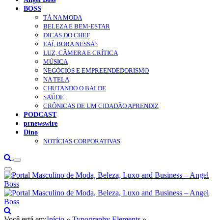
BOSS
TÁ NA MODA
BELEZA E BEM-ESTAR
DICAS DO CHEF
EAÍ, BORA NESSA?
LUZ, CÂMERA E CRÍTICA
MÚSICA
NEGÓCIOS E EMPREENDEDORISMO
NA TELA
CHUTANDO O BALDE
SAÚDE
CRÔNICAS DE UM CIDADÃO APRENDIZ
PODCAST
prnewswire
Dino
NOTÍCIAS CORPORATIVAS
Você está em:
Início
»
Typography Elements
»