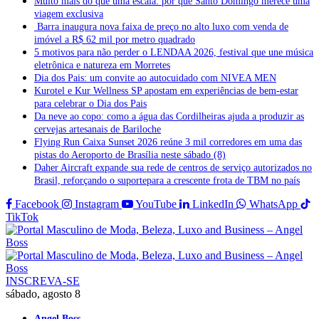
Muito mais do que uma escala: por que Santo Domingo merece uma
viagem exclusiva
Barra inaugura nova faixa de preço no alto luxo com venda de
imóvel a R$ 62 mil por metro quadrado
5 motivos para não perder o LENDAA 2026, festival que une música
eletrônica e natureza em Morretes
Dia dos Pais: um convite ao autocuidado com NIVEA MEN
Kurotel e Kur Wellness SP apostam em experiências de bem-estar
para celebrar o Dia dos Pais
Da neve ao copo: como a água das Cordilheiras ajuda a produzir as
cervejas artesanais de Bariloche
Flying Run Caixa Sunset 2026 reúne 3 mil corredores em uma das
pistas do Aeroporto de Brasília neste sábado (8)
Daher Aircraft expande sua rede de centros de serviço autorizados no
Brasil, reforçando o suportepara a crescente frota de TBM no país
Facebook
Instagram
YouTube
LinkedIn
WhatsApp
TikTok
INSCREVA-SE
sábado, agosto 8
Angel Boss