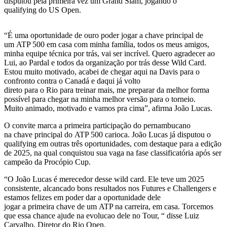
disputou pela primeira vez um Grand Slam, jogando o
qualifying do US Open.
“É uma oportunidade de ouro poder jogar a chave principal de
um ATP 500 em casa com minha família, todos os meus amigos,
minha equipe técnica por trás, vai ser incrível. Quero agradecer ao
Lui, ao Pardal e todos da organização por trás desse Wild Card.
Estou muito motivado, acabei de chegar aqui na Davis para o
confronto contra o Canadá e daqui já volto
direto para o Rio para treinar mais, me preparar da melhor forma
possível para chegar na minha melhor versão para o torneio.
Muito animado, motivado e vamos pra cima”, afirma João Lucas.
O convite marca a primeira participação do pernambucano
na chave principal do ATP 500 carioca. João Lucas já disputou o
qualifying em outras três oportunidades, com destaque para a edição
de 2025, na qual conquistou sua vaga na fase classificatória após ser
campeão da Procópio Cup.
“O João Lucas é merecedor desse wild card. Ele teve um 2025
consistente, alcancado bons resultados nos Futures e Challengers e
estamos felizes em poder dar a oportunidade dele
jogar a primeira chave de um ATP na carreira, em casa. Torcemos
que essa chance ajude na evolucao dele no Tour, “ disse Luiz
Carvalho, Diretor do Rio Open.