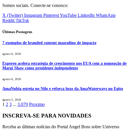
Somos sociais. Conecte-se conosco:
X (Twitter)
Instagram
Pinterest
YouTube
LinkedIn
WhatsApp
Reddit
TikTok
Últimas Postagens
7 exemplos de branded content masculino de impacto
agosto 6, 2026
Expereo acelera estratégia de crescimento nos EUA com a nomeação de
Margi Shaw como presidente independente
agosto 6, 2026
AmaNubia estreia no Nilo e reforça luxo da AmaWaterways no Egito
agosto 5, 2026
1
2
3
...
3.079
Proximo
INSCREVA-SE PARA NOVIDADES
Receba as últimas notícias do Portal Angel Boss sobre Universo