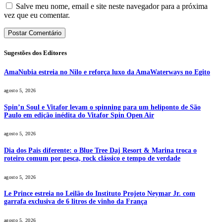
Salve meu nome, email e site neste navegador para a próxima
vez que eu comentar.
Sugestões dos Editores
AmaNubia estreia no Nilo e reforça luxo da AmaWaterways no Egito
agosto 5, 2026
Spin’n Soul e Vitafor levam o spinning para um heliponto de São
Paulo em edição inédita do Vitafor Spin Open Air
agosto 5, 2026
Dia dos Pais diferente: o Blue Tree Daj Resort & Marina troca o
roteiro comum por pesca, rock clássico e tempo de verdade
agosto 5, 2026
Le Prince estreia no Leilão do Instituto Projeto Neymar Jr. com
garrafa exclusiva de 6 litros de vinho da França
agosto 5, 2026