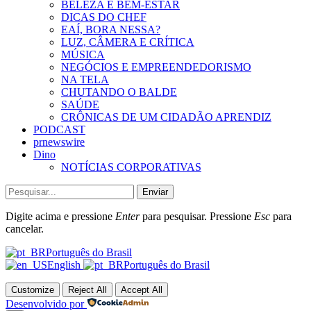
BELEZA E BEM-ESTAR
DICAS DO CHEF
EAÍ, BORA NESSA?
LUZ, CÂMERA E CRÍTICA
MÚSICA
NEGÓCIOS E EMPREENDEDORISMO
NA TELA
CHUTANDO O BALDE
SAÚDE
CRÔNICAS DE UM CIDADÃO APRENDIZ
PODCAST
prnewswire
Dino
NOTÍCIAS CORPORATIVAS
Enviar
Digite acima e pressione
Enter
para pesquisar. Pressione
Esc
para
cancelar.
Português do Brasil
English
Português do Brasil
Customize
Reject All
Accept All
Desenvolvido por