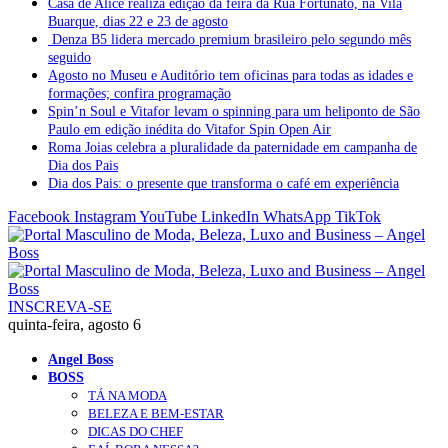
Casa de Alice realiza edição da feira da Rua Fortunato, na Vila
Buarque, dias 22 e 23 de agosto
Denza B5 lidera mercado premium brasileiro pelo segundo mês
seguido
Agosto no Museu e Auditório tem oficinas para todas as idades e
formações; confira programação
Spin’n Soul e Vitafor levam o spinning para um heliponto de São
Paulo em edição inédita do Vitafor Spin Open Air
Roma Joias celebra a pluralidade da paternidade em campanha de
Dia dos Pais
Dia dos Pais: o presente que transforma o café em experiência
Facebook
Instagram
YouTube
LinkedIn
WhatsApp
TikTok
INSCREVA-SE
quinta-feira, agosto 6
Angel Boss
BOSS
TÁ NA MODA
BELEZA E BEM-ESTAR
DICAS DO CHEF