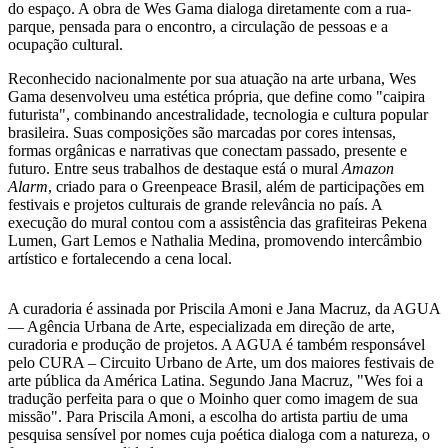
do espaço. A obra de Wes Gama dialoga diretamente com a rua-
parque, pensada para o encontro, a circulação de pessoas e a
ocupação cultural.
Reconhecido nacionalmente por sua atuação na arte urbana, Wes
Gama desenvolveu uma estética própria, que define como "caipira
futurista", combinando ancestralidade, tecnologia e cultura popular
brasileira. Suas composições são marcadas por cores intensas,
formas orgânicas e narrativas que conectam passado, presente e
futuro. Entre seus trabalhos de destaque está o mural
Amazon
Alarm
, criado para o Greenpeace Brasil, além de participações em
festivais e projetos culturais de grande relevância no país. A
execução do mural contou com a assistência das grafiteiras Pekena
Lumen, Gart Lemos e Nathalia Medina, promovendo intercâmbio
artístico e fortalecendo a cena local.
A curadoria é assinada por Priscila Amoni e Jana Macruz, da AGUA
— Agência Urbana de Arte, especializada em direção de arte,
curadoria e produção de projetos. A AGUA é também responsável
pelo CURA – Circuito Urbano de Arte, um dos maiores festivais de
arte pública da América Latina. Segundo Jana Macruz, "Wes foi a
tradução perfeita para o que o Moinho quer como imagem de sua
missão". Para Priscila Amoni, a escolha do artista partiu de uma
pesquisa sensível por nomes cuja poética dialoga com a natureza, o