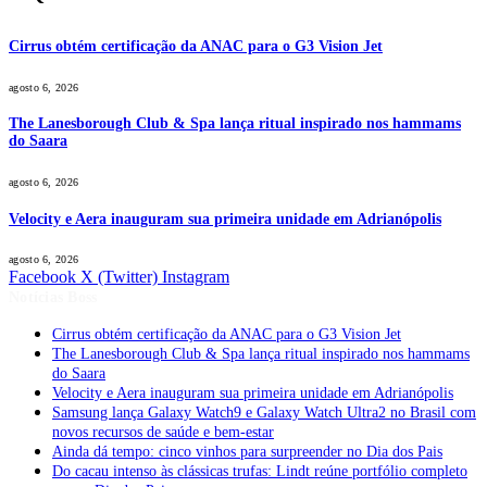
Cirrus obtém certificação da ANAC para o G3 Vision Jet
agosto 6, 2026
The Lanesborough Club & Spa lança ritual inspirado nos hammams
do Saara
agosto 6, 2026
Velocity e Aera inauguram sua primeira unidade em Adrianópolis
agosto 6, 2026
Facebook
X (Twitter)
Instagram
Notícias Boss
Cirrus obtém certificação da ANAC para o G3 Vision Jet
The Lanesborough Club & Spa lança ritual inspirado nos hammams
do Saara
Velocity e Aera inauguram sua primeira unidade em Adrianópolis
Samsung lança Galaxy Watch9 e Galaxy Watch Ultra2 no Brasil com
novos recursos de saúde e bem-estar
Ainda dá tempo: cinco vinhos para surpreender no Dia dos Pais
Do cacau intenso às clássicas trufas: Lindt reúne portfólio completo