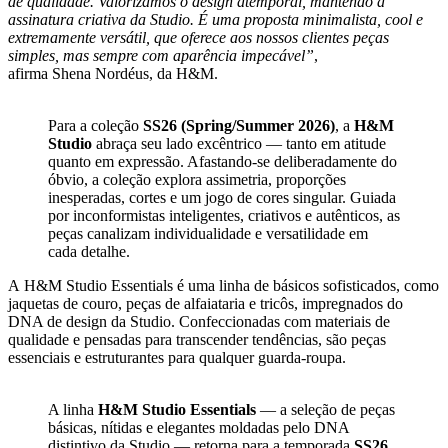
de qualidade. Valorizamos o design atemporal, mantendo a
assinatura criativa da Studio. É uma proposta minimalista, cool e
extremamente versátil, que oferece aos nossos clientes peças
simples, mas sempre com aparência impecável”
,
afirma Shena Nordéus, da H&M.
Para a coleção
SS26 (Spring/Summer 2026)
, a
H&M
Studio
abraça seu lado excêntrico — tanto em atitude
quanto em expressão. Afastando-se deliberadamente do
óbvio, a coleção explora assimetria, proporções
inesperadas, cortes e um jogo de cores singular. Guiada
por inconformistas inteligentes, criativos e autênticos, as
peças canalizam individualidade e versatilidade em
cada detalhe.
A H&M Studio Essentials é uma linha de básicos sofisticados, como
jaquetas de couro, peças de alfaiataria e tricôs, impregnados do
DNA de design da Studio. Confeccionadas com materiais de
qualidade e pensadas para transcender tendências, são peças
essenciais e estruturantes para qualquer guarda-roupa.
A linha
H&M Studio Essentials
— a seleção de peças
básicas, nítidas e elegantes moldadas pelo DNA
distintivo da Studio — retorna para a temporada
SS26
.