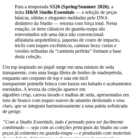
Para a temporada
SS26 (Spring/Summer 2026)
, a
linha
H&M Studio Essentials
— a seleção de peças
básicas, nítidas e elegantes moldadas pelo DNA
distintivo da Studio — retorna com força total. Nesta
estação, os itens clássicos do guarda-roupa são
reinventados sob uma ótica não convencional:
alfaiataria arquitetônica, jaquetas de couro de impacto,
tricôs com toques excêntricos, camisas boxy curtas e
versões refinadas da “camiseta perfeita” formam a base
desta coleção.
Um top inspirado no piquê surge em uma mistura de seda
transparente, com uma longa fileira de botões de madrepérola,
enquanto um conjunto de top e saia em tricô
transparente pointelle brinca com barras em babado e acabamentos
enrolados. A leveza da coleção aparece em
algodões
crisp
, canvas lavado e malhas de seda, apresentados em
tons de branco com toques suaves de amarelo desbotado e rosa
claro, que se integram harmoniosamente a uma paleta sofisticada
de
greige
.
“Com a Studio Essentials, tudo é pensado para ser facilmente
combinado — seja com as coleções principais da Studio ou com
peças já existentes no guarda-roupa — e produzido com materiais