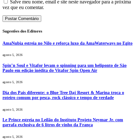
Salve meu nome, email e site neste navegador para a próxima
vez que eu comentar.
Sugestões dos Editores
AmaNubia estreia no Nilo e reforça luxo da AmaWaterways no Egito
agosto 5, 2026
Spin’n Soul e Vitafor levam o spinning para um heliponto de São
Paulo em edição inédita do Vitafor Spin Open Air
agosto 5, 2026
Dia dos Pais diferente: o Blue Tree Daj Resort & Marina troca o
roteiro comum por pesca, rock clássico e tempo de verdade
agosto 5, 2026
Le Prince estreia no Leilão do Instituto Projeto Neymar Jr. com
garrafa exclusiva de 6 litros de vinho da França
agosto 5, 2026