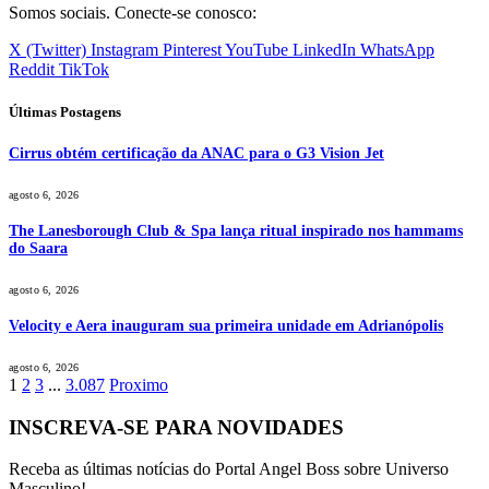
Somos sociais. Conecte-se conosco:
X (Twitter)
Instagram
Pinterest
YouTube
LinkedIn
WhatsApp
Reddit
TikTok
Últimas Postagens
Cirrus obtém certificação da ANAC para o G3 Vision Jet
agosto 6, 2026
The Lanesborough Club & Spa lança ritual inspirado nos hammams
do Saara
agosto 6, 2026
Velocity e Aera inauguram sua primeira unidade em Adrianópolis
agosto 6, 2026
1
2
3
...
3.087
Proximo
INSCREVA-SE PARA NOVIDADES
Receba as últimas notícias do Portal Angel Boss sobre Universo
Masculino!