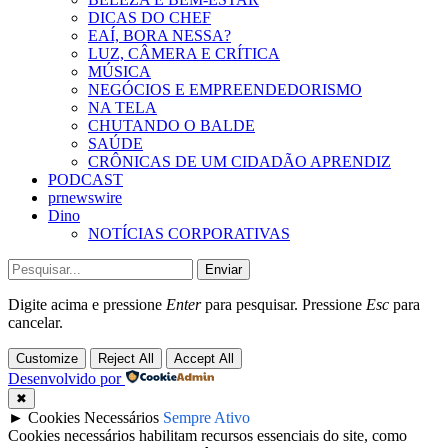
DICAS DO CHEF
EAÍ, BORA NESSA?
LUZ, CÂMERA E CRÍTICA
MÚSICA
NEGÓCIOS E EMPREENDEDORISMO
NA TELA
CHUTANDO O BALDE
SAÚDE
CRÔNICAS DE UM CIDADÃO APRENDIZ
PODCAST
prnewswire
Dino
NOTÍCIAS CORPORATIVAS
Enviar
Digite acima e pressione
Enter
para pesquisar. Pressione
Esc
para
cancelar.
Customize
Reject All
Accept All
Desenvolvido por
✖
►
Cookies Necessários
Sempre Ativo
Cookies necessários habilitam recursos essenciais do site, como