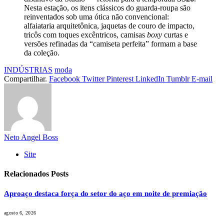
Nesta estação, os itens clássicos do guarda-roupa são
reinventados sob uma ótica não convencional:
alfaiataria arquitetônica, jaquetas de couro de impacto,
tricôs com toques excêntricos, camisas
boxy
curtas e
versões refinadas da “camiseta perfeita” formam a base
da coleção.
INDÚSTRIAS
moda
Compartilhar.
Facebook
Twitter
Pinterest
LinkedIn
Tumblr
E-mail
Neto Angel Boss
Site
Relacionados
Posts
Aproaço destaca força do setor do aço em noite de premiação
agosto 6, 2026