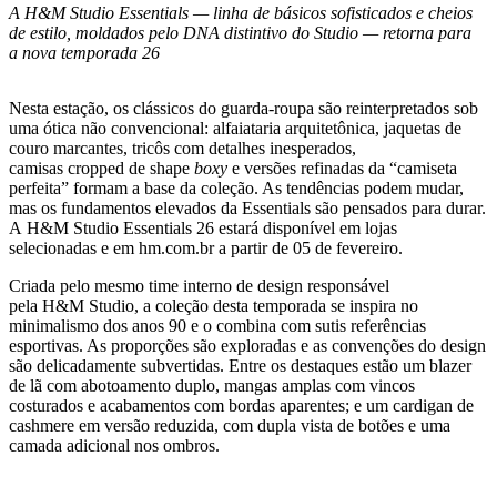
A H&M Studio Essentials — linha de básicos sofisticados e cheios
de estilo, moldados pelo DNA distintivo do Studio — retorna para
a nova temporada 26
Nesta estação, os clássicos do guarda-roupa são reinterpretados sob
uma ótica não convencional: alfaiataria arquitetônica, jaquetas de
couro marcantes, tricôs com detalhes inesperados,
camisas cropped de shape
boxy
e versões refinadas da “camiseta
perfeita” formam a base da coleção. As tendências podem mudar,
mas os fundamentos elevados da Essentials são pensados para durar.
A H&M Studio Essentials 26 estará disponível em lojas
selecionadas e em hm.com.br a partir de 05 de fevereiro.
Criada pelo mesmo time interno de design responsável
pela H&M Studio, a coleção desta temporada se inspira no
minimalismo dos anos 90 e o combina com sutis referências
esportivas. As proporções são exploradas e as convenções do design
são delicadamente subvertidas. Entre os destaques estão um blazer
de lã com abotoamento duplo, mangas amplas com vincos
costurados e acabamentos com bordas aparentes; e um cardigan de
cashmere em versão reduzida, com dupla vista de botões e uma
camada adicional nos ombros.