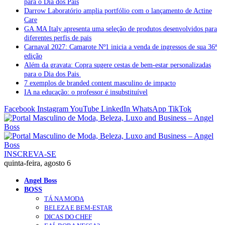
para o Dia dos Pais
Darrow Laboratório amplia portfólio com o lançamento de Actine
Care
GA.MA Italy apresenta uma seleção de produtos desenvolvidos para
diferentes perfis de pais
Carnaval 2027: Camarote Nº1 inicia a venda de ingressos de sua 36ª
edição
Além da gravata: Copra sugere cestas de bem-estar personalizadas
para o Dia dos Pais
7 exemplos de branded content masculino de impacto
IA na educação: o professor é insubstituível
Facebook
Instagram
YouTube
LinkedIn
WhatsApp
TikTok
INSCREVA-SE
quinta-feira, agosto 6
Angel Boss
BOSS
TÁ NA MODA
BELEZA E BEM-ESTAR
DICAS DO CHEF