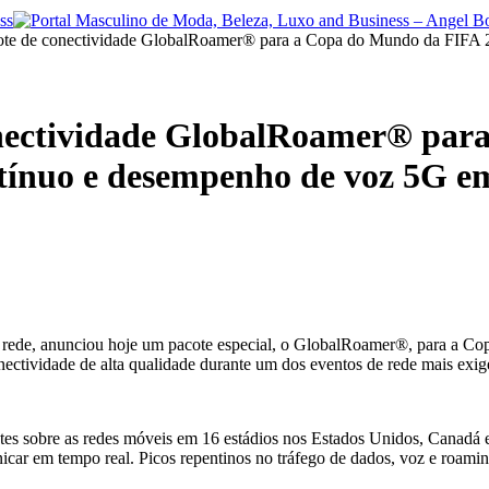
te de conectividade GlobalRoamer® para a Copa do Mundo da FIFA 2
onectividade GlobalRoamer® par
tínuo e desempenho de voz 5G e
e rede, anunciou hoje um pacote especial, o GlobalRoamer®, para a Co
nectividade de alta qualidade durante um dos eventos de rede mais ex
sobre as redes móveis em 16 estádios nos Estados Unidos, Canadá e M
nicar em tempo real. Picos repentinos no tráfego de dados, voz e roa