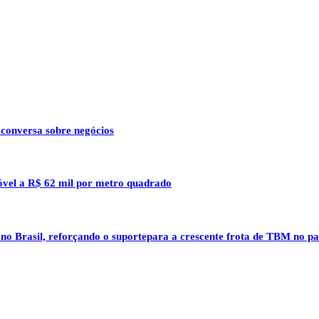
 conversa sobre negócios
óvel a R$ 62 mil por metro quadrado
 no Brasil, reforçando o suportepara a crescente frota de TBM no pa