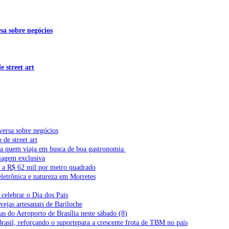
sa sobre negócios
 street art
versa sobre negócios
de street art
ra quem viaja em busca de boa gastronomia
iagem exclusiva
l a R$ 62 mil por metro quadrado
letrônica e natureza em Morretes
celebrar o Dia dos Pais
vejas artesanais de Bariloche
s do Aeroporto de Brasília neste sábado (8)
Brasil, reforçando o suportepara a crescente frota de TBM no país