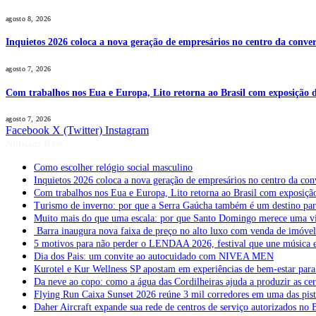
agosto 8, 2026
Inquietos 2026 coloca a nova geração de empresários no centro da conver
agosto 7, 2026
Com trabalhos nos Eua e Europa, Lito retorna ao Brasil com exposição de
agosto 7, 2026
Facebook
X (Twitter)
Instagram
Notícias Boss
Como escolher relógio social masculino
Inquietos 2026 coloca a nova geração de empresários no centro da con
Com trabalhos nos Eua e Europa, Lito retorna ao Brasil com exposição 
Turismo de inverno: por que a Serra Gaúcha também é um destino pa
Muito mais do que uma escala: por que Santo Domingo merece uma v
Barra inaugura nova faixa de preço no alto luxo com venda de imóve
5 motivos para não perder o LENDAA 2026, festival que une música e
Dia dos Pais: um convite ao autocuidado com NIVEA MEN
Kurotel e Kur Wellness SP apostam em experiências de bem-estar para 
Da neve ao copo: como a água das Cordilheiras ajuda a produzir as cer
Flying Run Caixa Sunset 2026 reúne 3 mil corredores em uma das pista
Daher Aircraft expande sua rede de centros de serviço autorizados no 