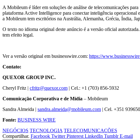
A Mobileum é líder em soluções de análise de telecomunicações para roa
plataforma Active Intelligence para conectar inteligência operacional
a Mobileum tem escritórios na Austrália, Alemanha, Grécia, Índia, 
O texto no idioma original deste anúncio é a versão oficial autorizada
tem efeito legal.
Ver a versão original em businesswire.com:
https://www.businesswi
Contato:
QUEXOR GROUP INC.
Cheryl Fritz |
cfritz@quexor.com
| Cel.: +1 (703) 856-5932
Comunicação Corporativa e de Mídia
– Mobileum
Sandra Almeida |
sandra.almeida@mobileum.com
| Cel. +351 93965
Fonte:
BUSINESS WIRE
NEGÓCIOS
TECNOLOGIA
TELECOMUNICAÇÕES
Compartilhar.
Facebook
Twitter
Pinterest
LinkedIn
Tumblr
E-mail