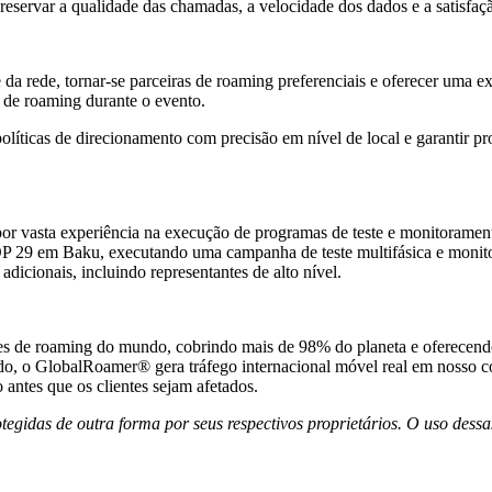
preservar a qualidade das chamadas, a velocidade dos dados e a satisfaçã
da rede, tornar-se parceiras de roaming preferenciais e oferecer uma exp
 de roaming durante o evento.
olíticas de direcionamento com precisão em nível de local e garantir p
por vasta experiência na execução de programas de teste e monitoram
 29 em Baku, executando uma campanha de teste multifásica e monitor
icionais, incluindo representantes de alto nível.
stes de roaming do mundo, cobrindo mais de 98% do planeta e oferece
do, o GlobalRoamer® gera tráfego internacional móvel real em nosso c
 antes que os clientes sejam afetados.
otegidas de outra forma por seus respectivos proprietários. O uso des