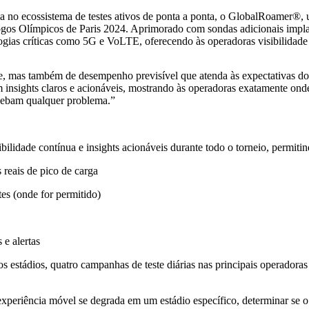
no ecossistema de testes ativos de ponta a ponta, o GlobalRoamer®, 
os Olímpicos de Paris 2024. Aprimorado com sondas adicionais implant
gias críticas como 5G e VoLTE, oferecendo às operadoras visibilidade 
e, mas também de desempenho previsível que atenda às expectativas dos
insights claros e acionáveis, mostrando às operadoras exatamente onde
rcebam qualquer problema.”
ade contínua e insights acionáveis ​​durante todo o torneio, permitin
reais de pico de carga
s (onde for permitido)
e alertas
os estádios, quatro campanhas de teste diárias nas principais operadoras
xperiência móvel se degrada em um estádio específico, determinar se 