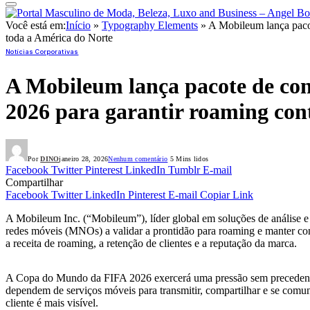
Você está em:
Início
»
Typography Elements
»
A Mobileum lança paco
toda a América do Norte
Notícias Corporativas
A Mobileum lança pacote de c
2026 para garantir roaming con
Por
DINO
janeiro 28, 2026
Nenhum comentário
5 Mins lidos
Facebook
Twitter
Pinterest
LinkedIn
Tumblr
E-mail
Compartilhar
Facebook
Twitter
LinkedIn
Pinterest
E-mail
Copiar Link
A Mobileum Inc. (“Mobileum”), líder global em soluções de análise 
redes móveis (MNOs) a validar a prontidão para roaming e manter co
a receita de roaming, a retenção de clientes e a reputação da marca.
A Copa do Mundo da FIFA 2026 exercerá uma pressão sem precedentes 
dependem de serviços móveis para transmitir, compartilhar e se comu
cliente é mais visível.