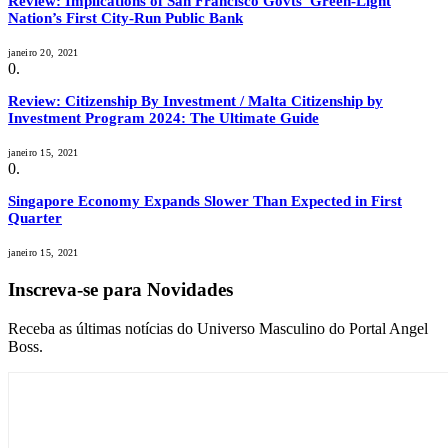
Review: Implications of San Francisco Govts’ Green-Light
Nation’s First City-Run Public Bank
janeiro 20, 2021
Review: Citizenship By Investment / Malta Citizenship by
Investment Program 2024: The Ultimate Guide
janeiro 15, 2021
Singapore Economy Expands Slower Than Expected in First
Quarter
janeiro 15, 2021
Inscreva-se para Novidades
Receba as últimas notícias do Universo Masculino do Portal Angel
Boss.