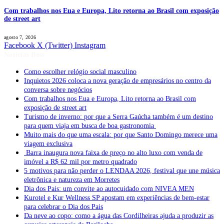
Com trabalhos nos Eua e Europa, Lito retorna ao Brasil com exposição
de street art
agosto 7, 2026
Facebook
X (Twitter)
Instagram
Notícias Boss
Como escolher relógio social masculino
Inquietos 2026 coloca a nova geração de empresários no centro da
conversa sobre negócios
Com trabalhos nos Eua e Europa, Lito retorna ao Brasil com
exposição de street art
Turismo de inverno: por que a Serra Gaúcha também é um destino
para quem viaja em busca de boa gastronomia
Muito mais do que uma escala: por que Santo Domingo merece uma
viagem exclusiva
Barra inaugura nova faixa de preço no alto luxo com venda de
imóvel a R$ 62 mil por metro quadrado
5 motivos para não perder o LENDAA 2026, festival que une música
eletrônica e natureza em Morretes
Dia dos Pais: um convite ao autocuidado com NIVEA MEN
Kurotel e Kur Wellness SP apostam em experiências de bem-estar
para celebrar o Dia dos Pais
Da neve ao copo: como a água das Cordilheiras ajuda a produzir as