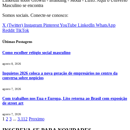
LinkedIn sobre Growth - Branding - Moda - Luxo. Aqui o Universo
Masculino se encontra
Somos sociais. Conecte-se conosco:
X (Twitter)
Instagram
Pinterest
YouTube
LinkedIn
WhatsApp
Reddit
TikTok
Últimas Postagens
Como escolher relógio social masculino
agosto 8, 2026
Inquietos 2026 coloca a nova geração de empresários no centro da
conversa sobre negócios
agosto 7, 2026
Com trabalhos nos Eua e Europa, Lito retorna ao Brasil com exposição
de street art
agosto 7, 2026
1
2
3
...
3.112
Proximo