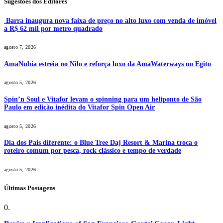
Sugestões dos Editores
Barra inaugura nova faixa de preço no alto luxo com venda de imóvel
a R$ 62 mil por metro quadrado
agosto 7, 2026
AmaNubia estreia no Nilo e reforça luxo da AmaWaterways no Egito
agosto 5, 2026
Spin’n Soul e Vitafor levam o spinning para um heliponto de São
Paulo em edição inédita do Vitafor Spin Open Air
agosto 5, 2026
Dia dos Pais diferente: o Blue Tree Daj Resort & Marina troca o
roteiro comum por pesca, rock clássico e tempo de verdade
agosto 5, 2026
Últimas Postagens