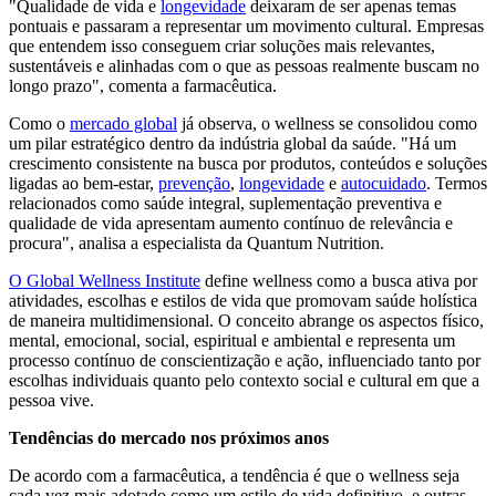
"Qualidade de vida e
longevidade
deixaram de ser apenas temas
pontuais e passaram a representar um movimento cultural. Empresas
que entendem isso conseguem criar soluções mais relevantes,
sustentáveis e alinhadas com o que as pessoas realmente buscam no
longo prazo", comenta a farmacêutica.
Como o
mercado global
já observa, o wellness se consolidou como
um pilar estratégico dentro da indústria global da saúde. "Há um
crescimento consistente na busca por produtos, conteúdos e soluções
ligadas ao bem-estar,
prevenção
,
longevidade
e
autocuidado
. Termos
relacionados como saúde integral, suplementação preventiva e
qualidade de vida apresentam aumento contínuo de relevância e
procura", analisa a especialista da Quantum Nutrition.
O Global Wellness Institute
define wellness como a busca ativa por
atividades, escolhas e estilos de vida que promovam saúde holística
de maneira multidimensional. O conceito abrange os aspectos físico,
mental, emocional, social, espiritual e ambiental e representa um
processo contínuo de conscientização e ação, influenciado tanto por
escolhas individuais quanto pelo contexto social e cultural em que a
pessoa vive.
Tendências do mercado nos próximos anos
De acordo com a farmacêutica, a tendência é que o wellness seja
cada vez mais adotado como um estilo de vida definitivo, e outras