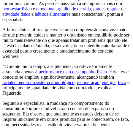
tornar uma cultura. As pessoas passaram a se importar mais com
bem-estar físico
e
emocional
,
qualidade de vida
,
prática regular de
atividade física
e
hábitos alimentares
mais conscientes", pontua a
especialista.
A farmacêutica afirma que existe uma compreensão cada vez maior
de que prevenir, cuidar e manter o organismo em equilíbrio pode ser
muito mais relevante do que apenas tratar um problema quando ele
já está instalado. Para ela, essa evolução no entendimento da saúde é
essencial para o crescimento e amadurecimento do conceito
wellness.
"
Durante muito tempo, a suplementação esteve fortemente
associada apenas à
performance e ao desempenho físico
. Hoje, esse
conceito se ampliou significativamente, alcançando também
fortalecimento do sistema imunológico
,
recuperação
,
energia
,
foco
e,
principalmente, qualidade de vida como um todo", explica
Figueredo.
Segundo a especialista, a mudança no comportamento do
consumidor é imprescindível para o cenário de expansão do
segmento. Ela observa que atualmente as marcas deixam de se
inspirar unicamente em outros produtos para se conectarem, de fato,
com necessidades reais, estilo de vida e valores do cliente.