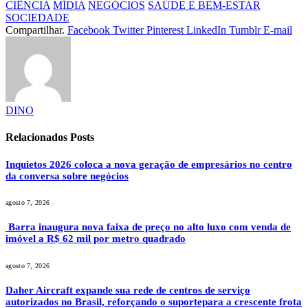
CIÊNCIA
MÍDIA
NEGÓCIOS
SAÚDE E BEM-ESTAR
SOCIEDADE
Compartilhar.
Facebook
Twitter
Pinterest
LinkedIn
Tumblr
E-mail
DINO
Relacionados
Posts
Inquietos 2026 coloca a nova geração de empresários no centro
da conversa sobre negócios
agosto 7, 2026
Barra inaugura nova faixa de preço no alto luxo com venda de
imóvel a R$ 62 mil por metro quadrado
agosto 7, 2026
Daher Aircraft expande sua rede de centros de serviço
autorizados no Brasil, reforçando o suportepara a crescente frota