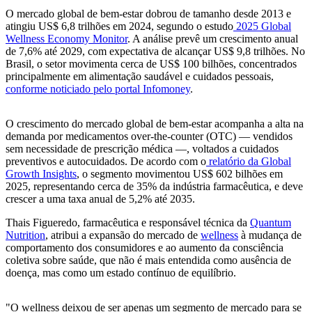
O mercado global de bem‑estar dobrou de tamanho desde 2013 e
atingiu US$ 6,8 trilhões em 2024, segundo o estudo
2025 Global
Wellness Economy Monitor
. A análise prevê um crescimento anual
de 7,6% até 2029, com expectativa de alcançar US$ 9,8 trilhões. No
Brasil, o setor movimenta cerca de US$ 100 bilhões, concentrados
principalmente em alimentação saudável e cuidados pessoais,
conforme noticiado pelo portal Infomoney
.
O crescimento do mercado global de bem-estar acompanha a alta na
demanda por medicamentos over-the-counter (OTC) — vendidos
sem necessidade de prescrição médica —, voltados a cuidados
preventivos e autocuidados. De acordo com o
relatório da Global
Growth Insights
, o segmento movimentou US$ 602 bilhões em
2025, representando cerca de 35% da indústria farmacêutica, e deve
crescer a uma taxa anual de 5,2% até 2035.
Thais Figueredo, farmacêutica e responsável técnica da
Quantum
Nutrition
, atribui a expansão do mercado de
wellness
à mudança de
comportamento dos consumidores e ao aumento da consciência
coletiva sobre saúde, que não é mais entendida como ausência de
doença, mas como um estado contínuo de equilíbrio.
"O wellness deixou de ser apenas um segmento de mercado para se