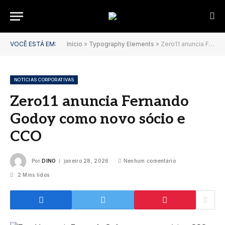
VOCÊ ESTÁ EM:
Início
»
Typography Elements
»
Zero11 anuncia Fernando Godoy como novo sócio e CCO
NOTÍCIAS CORPORATIVAS
Zero11 anuncia Fernando
Godoy como novo sócio e
CCO
Por
DINO
janeiro 28, 2026
Nenhum comentário
2 Mins lidos