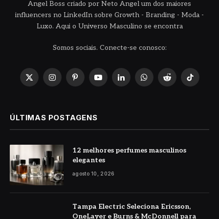
Angel Boss criado por Neto Angel um dos maiores
influencers no LinkedIn sobre Growth - Branding - Moda -
Luxo. Aqui o Universo Masculino se encontra
Somos sociais. Conecte-se conosco:
X
Instagram
Pinterest
YouTube
LinkedIn
WhatsApp
Reddit
TikTok
(Twitter)
ÚLTIMAS POSTAGENS
12 melhores perfumes masculinos
elegantes
agosto 10, 2026
Tampa Electric Seleciona Ericsson,
OneLayer e Burns & McDonnell para