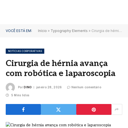
VOCÊ ESTÁ EM:
Início
»
Typography Elements
»
Cirurgia de hérnia avança com robótica e laparoscopia
NOTÍCIAS CORPORATIVAS
Cirurgia de hérnia avança
com robótica e laparoscopia
Por
DINO
janeiro 28, 2026
Nenhum comentário
5 Mins lidos