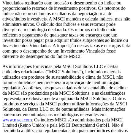
Vinculados replicarão com precisão o desempenho do índice ou
proporcionarão retornos de investimento positivos. Os retornos do
índice não representam os resultados da negociação real de
ativos/títulos investíveis. A MSCI mantém e calcula índices, mas não
administra ativos. O cálculo dos índices e seus retornos pode
divergir da metodologia declarada. Os retornos do índice não
refletem o pagamento de quaisquer taxas ou encargos que um
investidor possa pagar para adquirir títulos subjacentes ao índice ou
Investimentos Vinculados. A imposição dessas taxas e encargos faria
com que o desempenho de um Investimento Vinculado fosse
diferente do desempenho do índice MSCI.
As informações fornecidas pela MSCI Solutions LLC e certas
entidades relacionadas (“MSCI Solutions”), incluindo materiais
utilizados em produtos de sustentabilidade e clima da MSCI, não
foram submetidas nem receberam aprovação de nenhum órgão
regulador. As ofertas, pesquisas e dados de sustentabilidade e clima
da MSCI são produzidos pela MSCI Solutions, e as classificações
representam exclusivamente a opinião da MSCI Solutions. Outros
produtos e serviços da MSCI podem utilizar informações da MSCI
Solutions, da Barra LLC ou de outras afiliadas. Mais informações
podem ser encontradas nas metodologias relevantes em
www.msci.com
. Os índices MSCI são administrados pela MSCI
Limited (Reino Unido) e pela MSCI Deutschland GmbH. Não é
permitida a utilização regulamentada de quaisquer índices de ativos