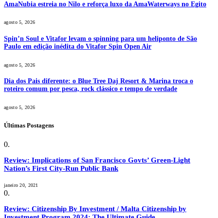
AmaNubia estreia no Nilo e reforça luxo da AmaWaterways no Egito
agosto 5, 2026
Spin’n Soul e Vitafor levam o spinning para um heliponto de São
Paulo em edição inédita do Vitafor Spin Open Air
agosto 5, 2026
Dia dos Pais diferente: o Blue Tree Daj Resort & Marina troca o
roteiro comum por pesca, rock clássico e tempo de verdade
agosto 5, 2026
Últimas Postagens
Review: Implications of San Francisco Govts’ Green-Light
Nation’s First City-Run Public Bank
janeiro 20, 2021
Review: Citizenship By Investment / Malta Citizenship by
Investment Program 2024: The Ultimate Guide