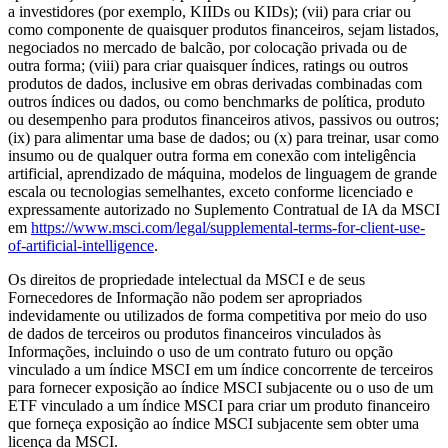
a investidores (por exemplo, KIIDs ou KIDs); (vii) para criar ou
como componente de quaisquer produtos financeiros, sejam listados,
negociados no mercado de balcão, por colocação privada ou de
outra forma; (viii) para criar quaisquer índices, ratings ou outros
produtos de dados, inclusive em obras derivadas combinadas com
outros índices ou dados, ou como benchmarks de política, produto
ou desempenho para produtos financeiros ativos, passivos ou outros;
(ix) para alimentar uma base de dados; ou (x) para treinar, usar como
insumo ou de qualquer outra forma em conexão com inteligência
artificial, aprendizado de máquina, modelos de linguagem de grande
escala ou tecnologias semelhantes, exceto conforme licenciado e
expressamente autorizado no Suplemento Contratual de IA da MSCI
em
https://www.msci.com/legal/supplemental-terms-for-client-use-
of-artificial-intelligence
.
Os direitos de propriedade intelectual da MSCI e de seus
Fornecedores de Informação não podem ser apropriados
indevidamente ou utilizados de forma competitiva por meio do uso
de dados de terceiros ou produtos financeiros vinculados às
Informações, incluindo o uso de um contrato futuro ou opção
vinculado a um índice MSCI em um índice concorrente de terceiros
para fornecer exposição ao índice MSCI subjacente ou o uso de um
ETF vinculado a um índice MSCI para criar um produto financeiro
que forneça exposição ao índice MSCI subjacente sem obter uma
licença da MSCI.