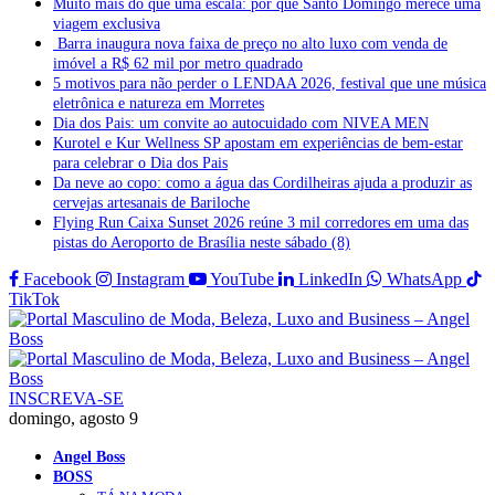
Muito mais do que uma escala: por que Santo Domingo merece uma
viagem exclusiva
Barra inaugura nova faixa de preço no alto luxo com venda de
imóvel a R$ 62 mil por metro quadrado
5 motivos para não perder o LENDAA 2026, festival que une música
eletrônica e natureza em Morretes
Dia dos Pais: um convite ao autocuidado com NIVEA MEN
Kurotel e Kur Wellness SP apostam em experiências de bem-estar
para celebrar o Dia dos Pais
Da neve ao copo: como a água das Cordilheiras ajuda a produzir as
cervejas artesanais de Bariloche
Flying Run Caixa Sunset 2026 reúne 3 mil corredores em uma das
pistas do Aeroporto de Brasília neste sábado (8)
Facebook
Instagram
YouTube
LinkedIn
WhatsApp
TikTok
INSCREVA-SE
domingo, agosto 9
Angel Boss
BOSS