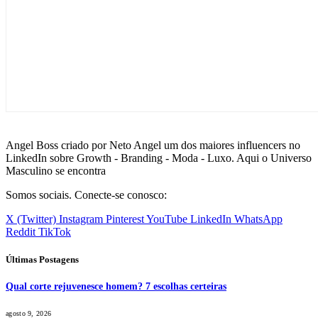
Angel Boss criado por Neto Angel um dos maiores influencers no
LinkedIn sobre Growth - Branding - Moda - Luxo. Aqui o Universo
Masculino se encontra
Somos sociais. Conecte-se conosco:
X (Twitter)
Instagram
Pinterest
YouTube
LinkedIn
WhatsApp
Reddit
TikTok
Últimas Postagens
Qual corte rejuvenesce homem? 7 escolhas certeiras
agosto 9, 2026