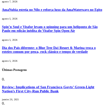
agosto 7, 2026
AmaNubia estreia no Nilo e reforça luxo da AmaWaterways no Egito
agosto 5, 2026
Spin’n Soul e Vitafor levam o spinning para um heliponto de São
Paulo em edição inédita do Vitafor Spin Open Air
agosto 5, 2026
Dia dos Pais diferente: o Blue Tree Daj Resort & Marina troca o
roteiro comum por pesca, rock clássico e tempo de verdade
agosto 5, 2026
Últimas Postagens
Review: Implications of San Francisco Govts’ Green-Light
Nation’s First City-Run Public Bank
janeiro 20, 2021