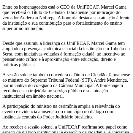
Entre os homenageados está o CEO da UniFECAF, Marcel Gama,
que receberá o Título de Cidadão Taboanense por indicação do
vereador Anderson Nóbrega. A honraria destaca sua atuação à frente
da instituição e sua contribuição para o fortalecimento do ensino
superior no município.
Desde que assumiu a liderança da UniFECAF, Marcel Gama tem
ampliado a presença acadêmica e social da instituição em Taboão da
Serra, com iniciativas voltadas à formação cidadã, ao incentivo ao
pensamento crítico e à aproximação entre educação, direito e
políticas públicas.
A sessão solene também concederá o Título de Cidadão Taboanense
ao ministro do Supremo Tribunal Federal (STF), André Mendonça,
por iniciativa do colegiado da Câmara Municipal. A homenagem
reconhece sua trajetória no serviço público e sua atuação
institucional em âmbito nacional.
A participação do ministro na cerimônia amplia a relevância do
evento e evidencia a inserção do município no diálogo com
instâncias centrais do Poder Judiciário brasileiro.
Ao receber a sessão solene, a UniFECAF reafirma seu papel como
espaço de diálogo institucional e exercício da cidadania. A iniciativa