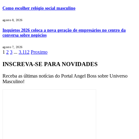
Como escolher relógio social masculino
agosto 8, 2026
Inquietos 2026 coloca a nova geração de empresários no centro da
conversa sobre negócios
agosto 7, 2026
1
2
3
...
3.112
Proximo
INSCREVA-SE PARA NOVIDADES
Receba as últimas notícias do Portal Angel Boss sobre Universo
Masculino!