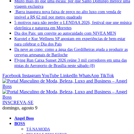
Muito mais do que uma escala: por que Santo Domingo merece uma
viagem exclusiva
Barra inaugura nova faixa de preço no alto luxo com venda de
imóvel a R$ 62 mil por metro quadrado
5 motivos para não perder o LENDAA 2026, festival que une música
eletrônica e natureza em Morretes
Dia dos Pais: um convite ao autocuidado com NIVEA MEN
Kurotel e Kur Wellness SP apostam em experiências de bem-estar
para celebrar o Dia dos Pais
Da neve ao copo: como a água das Cordilheiras ajuda a produzir as
cervejas artesanais de Bariloche
Flying Run Caixa Sunset 2026 reúne 3 mil corredores em uma das
pistas do Aeroporto de Brasília neste sábado (8)
Facebook
Instagram
YouTube
LinkedIn
WhatsApp
TikTok
INSCREVA-SE
domingo, agosto 9
Angel Boss
BOSS
TÁ NA MODA