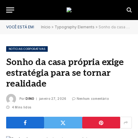
VOCÊ ESTÁ EM:
Início
»
Typography Elements
»
Sonho da casa própria exige estratégia para se tornar realidade
NOTÍCIAS CORPORATIVAS
Sonho da casa própria exige
estratégia para se tornar
realidade
Por
DINO
janeiro 27, 2026
Nenhum comentário
4 Mins lidos