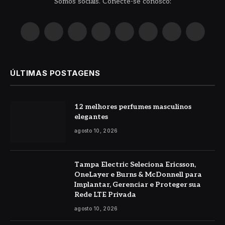
Somos sociais. Conecte-se conosco:
X
Instagram
Pinterest
YouTube
LinkedIn
WhatsApp
Reddit
TikTok
(Twitter)
ÚLTIMAS POSTAGENS
12 melhores perfumes masculinos
elegantes
agosto 10, 2026
Tampa Electric Seleciona Ericsson,
OneLayer e Burns & McDonnell para
Implantar, Gerenciar e Proteger sua
Rede LTE Privada
agosto 10, 2026