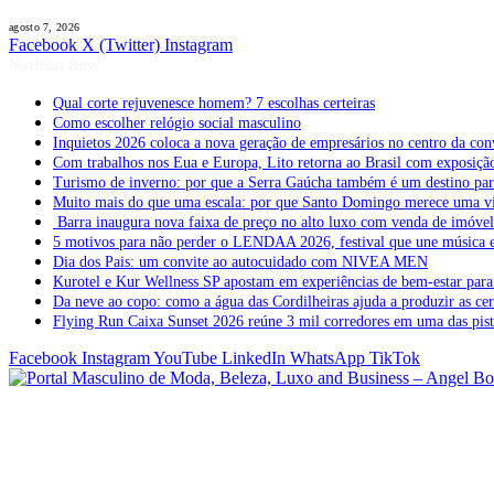
agosto 7, 2026
Facebook
X (Twitter)
Instagram
Notícias Boss
Qual corte rejuvenesce homem? 7 escolhas certeiras
Como escolher relógio social masculino
Inquietos 2026 coloca a nova geração de empresários no centro da con
Com trabalhos nos Eua e Europa, Lito retorna ao Brasil com exposição 
Turismo de inverno: por que a Serra Gaúcha também é um destino pa
Muito mais do que uma escala: por que Santo Domingo merece uma v
Barra inaugura nova faixa de preço no alto luxo com venda de imóve
5 motivos para não perder o LENDAA 2026, festival que une música e
Dia dos Pais: um convite ao autocuidado com NIVEA MEN
Kurotel e Kur Wellness SP apostam em experiências de bem-estar para 
Da neve ao copo: como a água das Cordilheiras ajuda a produzir as cer
Flying Run Caixa Sunset 2026 reúne 3 mil corredores em uma das pista
Facebook
Instagram
YouTube
LinkedIn
WhatsApp
TikTok