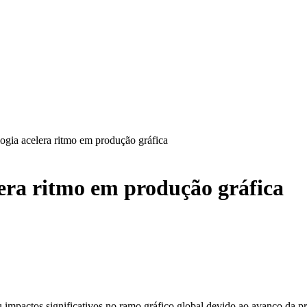
ogia acelera ritmo em produção gráfica
lera ritmo em produção gráfica
impactos significativos no ramo gráfico global devido ao avanço da pr