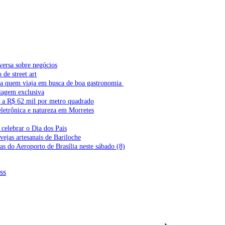
versa sobre negócios
de street art
ra quem viaja em busca de boa gastronomia
iagem exclusiva
l a R$ 62 mil por metro quadrado
letrônica e natureza em Morretes
celebrar o Dia dos Pais
vejas artesanais de Bariloche
s do Aeroporto de Brasília neste sábado (8)