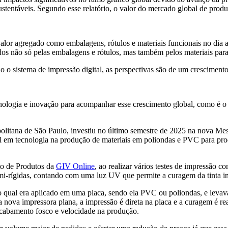
tentáveis. Segundo esse relatório, o valor do mercado global de produç
valor agregado como embalagens, rótulos e materiais funcionais no dia
dos não só pelas embalagens e rótulos, mas também pelos materiais par
o o sistema de impressão digital, as perspectivas são de um crescimen
ecnologia e inovação para acompanhar esse crescimento global, como é o
olitana de São Paulo, investiu no último semestre de 2025 na nova Mesa
 em tecnologia na produção de materiais em poliondas e PVC para prod
o de Produtos da
GIV Online
, ao realizar vários testes de impressão 
 semi-rígidas, contando com uma luz UV que permite a curagem da tinta i
 o qual era aplicado em uma placa, sendo ela PVC ou poliondas, e levav
 nova impressora plana, a impressão é direta na placa e a curagem é r
acabamento fosco e velocidade na produção.