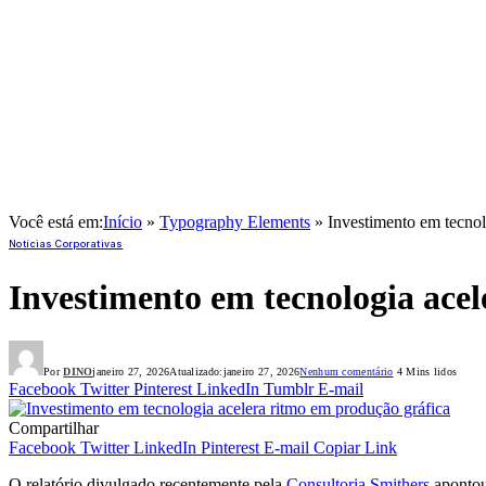
Você está em:
Início
»
Typography Elements
»
Investimento em tecnol
Notícias Corporativas
Investimento em tecnologia ace
Por
DINO
janeiro 27, 2026
Atualizado:
janeiro 27, 2026
Nenhum comentário
4 Mins lidos
Facebook
Twitter
Pinterest
LinkedIn
Tumblr
E-mail
Compartilhar
Facebook
Twitter
LinkedIn
Pinterest
E-mail
Copiar Link
O relatório divulgado recentemente pela
Consultoria Smithers
apontou 