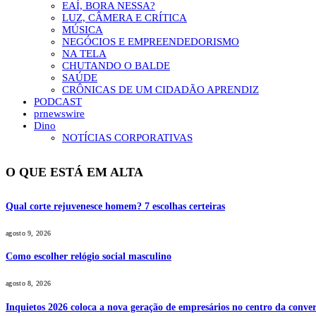
EAÍ, BORA NESSA?
LUZ, CÂMERA E CRÍTICA
MÚSICA
NEGÓCIOS E EMPREENDEDORISMO
NA TELA
CHUTANDO O BALDE
SAÚDE
CRÔNICAS DE UM CIDADÃO APRENDIZ
PODCAST
prnewswire
Dino
NOTÍCIAS CORPORATIVAS
O QUE ESTÁ EM ALTA
Qual corte rejuvenesce homem? 7 escolhas certeiras
agosto 9, 2026
Como escolher relógio social masculino
agosto 8, 2026
Inquietos 2026 coloca a nova geração de empresários no centro da conver