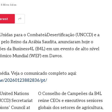
4 Mins lidos
 5, 2026
erest
Unidas para o CombateàDesertificação (UNCCD) e a
pelo Reino da Arábia Saudita, anunciaram hoje o
es da Business4L (B4L) em um evento de alto nível
nômico Mundial (WEF) em Davos.
média. Veja o comunicado completo aqui:
me/20260123882836/pt/
O Conselho de Campeões da B4L
reúne CEOs e executivos seniores
globais dos setores de agricultura,