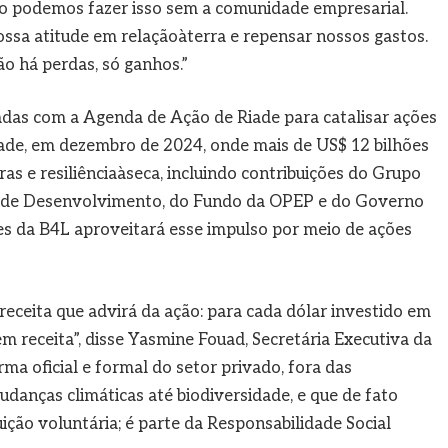
o podemos fazer isso sem a comunidade empresarial.
sa atitude em relaçãoàterra e repensar nossos gastos.
não há perdas, só ganhos.”
adas com a Agenda de Ação de Riade para catalisar ações
ade, em dezembro de 2024, onde mais de US$ 12 bilhões
s e resiliênciaàseca, incluindo contribuições do Grupo
o de Desenvolvimento, do Fundo da OPEP e do Governo
s da B4L aproveitará esse impulso por meio de ações
eceita que advirá da ação: para cada dólar investido em
em receita”, disse Yasmine Fouad, Secretária Executiva da
rma oficial e formal do setor privado, fora das
anças climáticas até biodiversidade, e que de fato
ição voluntária; é parte da Responsabilidade Social