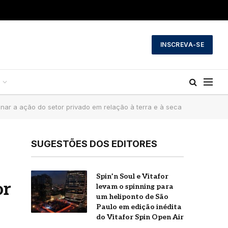
INSCREVA-SE
r a ação do setor privado em relação à terra e à seca
SUGESTÕES DOS EDITORES
Spin’n Soul e Vitafor
or
a
levam o spinning para
um heliponto de São
Paulo em edição inédita
do Vitafor Spin Open Air