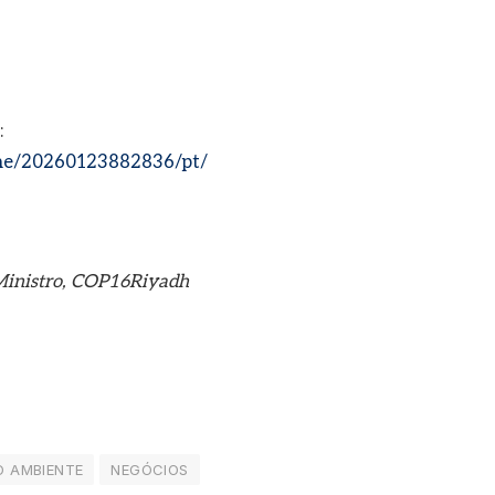
:
me/20260123882836/pt/
-Ministro, COP16Riyadh
O AMBIENTE
NEGÓCIOS