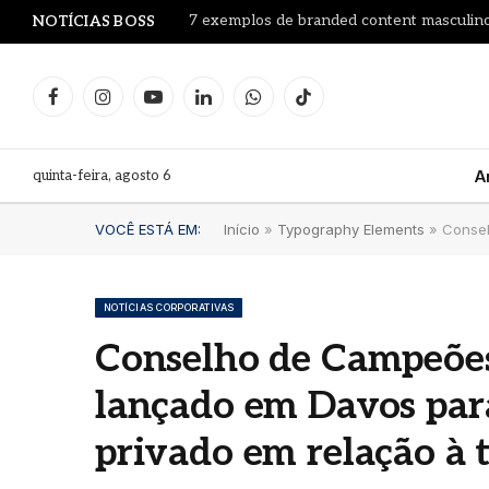
7 exemplos de branded content masculino
NOTÍCIAS BOSS
Facebook
Instagram
YouTube
LinkedIn
WhatsApp
TikTok
quinta-feira, agosto 6
A
VOCÊ ESTÁ EM:
Início
»
Typography Elements
»
Consel
NOTÍCIAS CORPORATIVAS
Conselho de Campeões
Le Pr
lançado em Davos para
Leilã
Proj
privado em relação à t
garra
litro
Fran