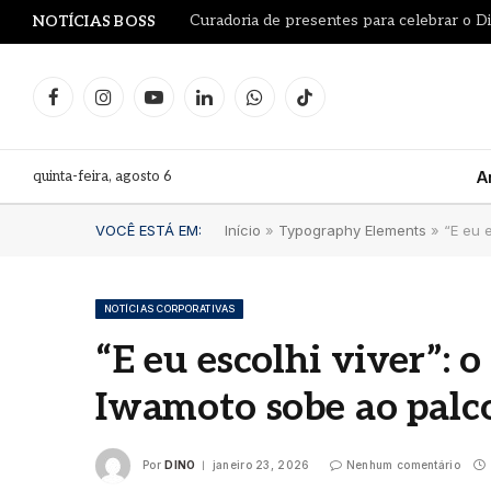
NOTÍCIAS BOSS
Facebook
Instagram
YouTube
LinkedIn
WhatsApp
TikTok
quinta-feira, agosto 6
A
VOCÊ ESTÁ EM:
Início
»
Typography Elements
»
“E eu 
NOTÍCIAS CORPORATIVAS
“E eu escolhi viver”: 
Le Pr
Iwamoto sobe ao pal
Leilã
Proj
garra
Por
DINO
janeiro 23, 2026
Nenhum comentário
litro
Fran