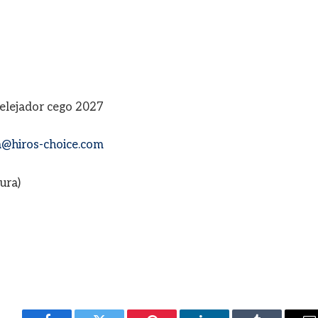
velejador cego 2027
@hiros-choice.com
ura)