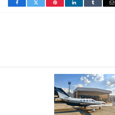
Facebook
Twitter
Pinterest
LinkedIn
Tumblr
E
m