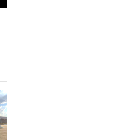
-
ail