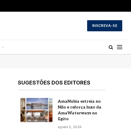
INSCREVA-SE
SUGESTÕES DOS EDITORES
a
AmaNubia estreia no
o
Nilo e reforça luxo da
AmaWaterways no
r
Egito
agosto 5, 2026