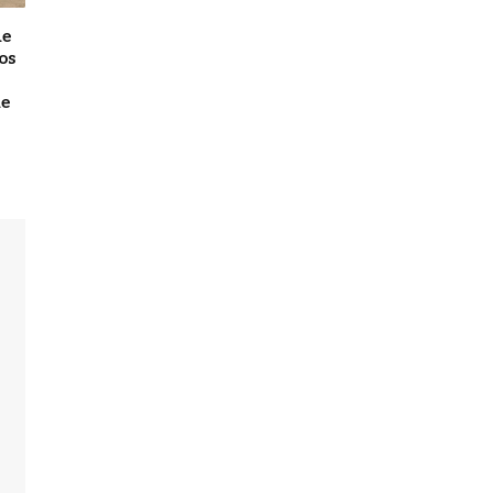
de
os
de