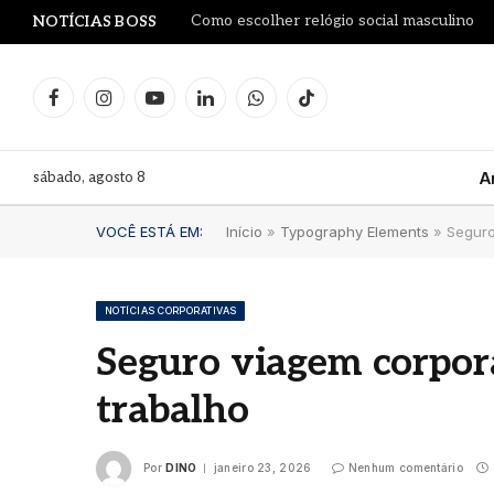
Como escolher relógio social masculino
NOTÍCIAS BOSS
Facebook
Instagram
YouTube
LinkedIn
WhatsApp
TikTok
sábado, agosto 8
A
VOCÊ ESTÁ EM:
Início
»
Typography Elements
»
Seguro
NOTÍCIAS CORPORATIVAS
Seguro viagem corpora
Dia d
trabalho
Blue
Mari
comu
Por
DINO
janeiro 23, 2026
Nenhum comentário
clás
verd