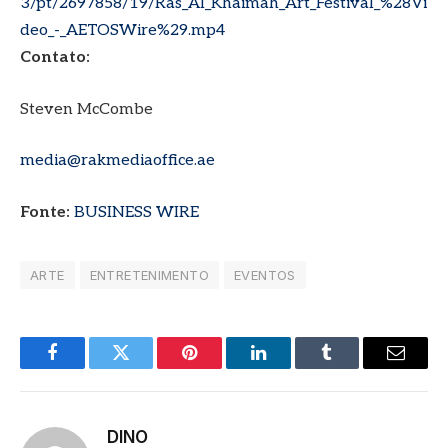
3/pt/2697858/19/Ras_Al_Khaimah_Art_Festival_%28Vi
deo_-_AETOSWire%29.mp4
Contato:
Steven McCombe
media@rakmediaoffice.ae
Fonte:
BUSINESS WIRE
ARTE
ENTRETENIMENTO
EVENTOS
Facebook
Twitter
Pinterest
LinkedIn
Tumblr
E-
mail
DINO