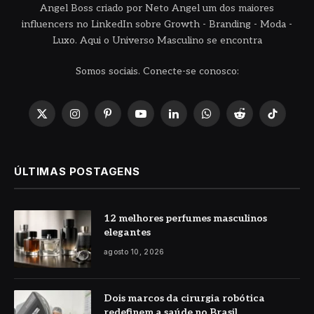
Angel Boss criado por Neto Angel um dos maiores
influencers no LinkedIn sobre Growth - Branding - Moda -
Luxo. Aqui o Universo Masculino se encontra
Somos sociais. Conecte-se conosco:
X
Instagram
Pinterest
YouTube
LinkedIn
WhatsApp
Reddit
TikTok
(Twitter)
ÚLTIMAS POSTAGENS
12 melhores perfumes masculinos
elegantes
agosto 10, 2026
Dois marcos da cirurgia robótica
redefinem a saúde no Brasil