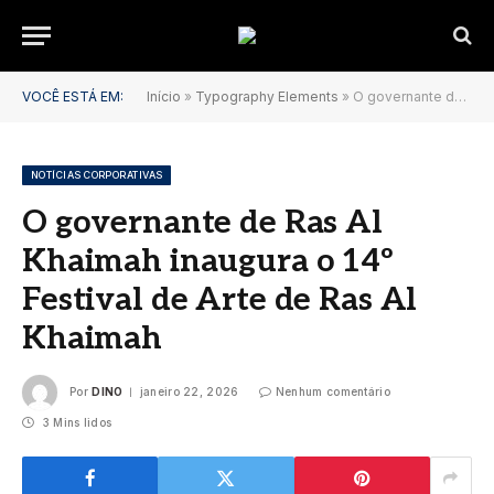
VOCÊ ESTÁ EM:
Início
»
Typography Elements
»
O governante de Ras Al Khaimah inaugura o 14º Festival de Arte de Ras Al Khaimah
NOTÍCIAS CORPORATIVAS
O governante de Ras Al
Khaimah inaugura o 14º
Festival de Arte de Ras Al
Khaimah
Por
DINO
janeiro 22, 2026
Nenhum comentário
3 Mins lidos