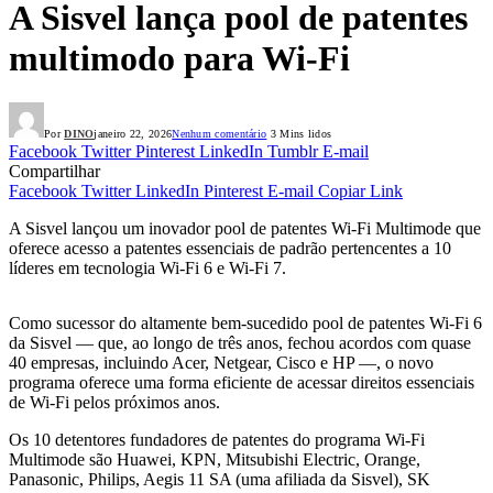
A Sisvel lança pool de patentes
multimodo para Wi-Fi
Por
DINO
janeiro 22, 2026
Nenhum comentário
3 Mins lidos
Facebook
Twitter
Pinterest
LinkedIn
Tumblr
E-mail
Compartilhar
Facebook
Twitter
LinkedIn
Pinterest
E-mail
Copiar Link
A Sisvel lançou um inovador pool de patentes Wi-Fi Multimode que
oferece acesso a patentes essenciais de padrão pertencentes a 10
líderes em tecnologia Wi-Fi 6 e Wi-Fi 7.
Como sucessor do altamente bem-sucedido pool de patentes Wi-Fi 6
da Sisvel — que, ao longo de três anos, fechou acordos com quase
40 empresas, incluindo Acer, Netgear, Cisco e HP —, o novo
programa oferece uma forma eficiente de acessar direitos essenciais
de Wi-Fi pelos próximos anos.
Os 10 detentores fundadores de patentes do programa Wi-Fi
Multimode são Huawei, KPN, Mitsubishi Electric, Orange,
Panasonic, Philips, Aegis 11 SA (uma afiliada da Sisvel), SK