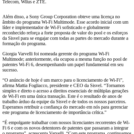
Telecom, Wilus e ZTE.
Além disso, a Sony Group Corporation obteve uma licença no
âmbito do programa Wi-Fi Multimode. Esse acordo inicial com um
líder e implementador de Wi-Fi sofisticado e globalmente
reconhecido reforça a forte proposta de valor do pool e os esforços
da Sisvel para se engajar com todas as partes do mercado durante a
formação do programa.
Giorgia Varvelli foi nomeada gerente do programa Wi-Fi
Multimode; anteriormente, ela ocupou a mesma função no pool de
patentes Wi-Fi 6, desempenhando um papel fundamental em seu
sucesso.
“O anúncio de hoje é um marco para o licenciamento de Wi-Fi”,
afirma Mattia Fogliacco, presidente e CEO da Sisvel. “Tornamos
simples e direto o acesso a direitos essenciais de múltiplas gerações
de Wi-Fi em uma única transação. Este é o resultado de anos de
trabalho árduo da equipe da Sisvel e de todos os nossos parceiros.
Esperamos retribuir a confiança do mercado em nós para gerenciar
este programa de licenciamento de importância crítica.”
“É empolgante trabalhar com nossos licenciantes recorrentes de Wi-
Fi 6 e com os novos detentores de patentes que passaram a integrar
o programa”, acrescenta Varvelli. “Com este programa, continuamos