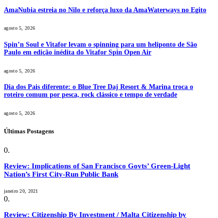
AmaNubia estreia no Nilo e reforça luxo da AmaWaterways no Egito
agosto 5, 2026
Spin’n Soul e Vitafor levam o spinning para um heliponto de São
Paulo em edição inédita do Vitafor Spin Open Air
agosto 5, 2026
Dia dos Pais diferente: o Blue Tree Daj Resort & Marina troca o
roteiro comum por pesca, rock clássico e tempo de verdade
agosto 5, 2026
Últimas Postagens
Review: Implications of San Francisco Govts’ Green-Light
Nation’s First City-Run Public Bank
janeiro 20, 2021
Review: Citizenship By Investment / Malta Citizenship by