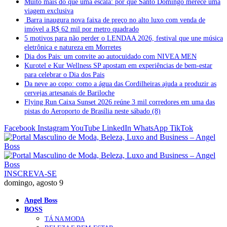
Muito mais do que uma escala: por que Santo Domingo merece uma
viagem exclusiva
Barra inaugura nova faixa de preço no alto luxo com venda de
imóvel a R$ 62 mil por metro quadrado
5 motivos para não perder o LENDAA 2026, festival que une música
eletrônica e natureza em Morretes
Dia dos Pais: um convite ao autocuidado com NIVEA MEN
Kurotel e Kur Wellness SP apostam em experiências de bem-estar
para celebrar o Dia dos Pais
Da neve ao copo: como a água das Cordilheiras ajuda a produzir as
cervejas artesanais de Bariloche
Flying Run Caixa Sunset 2026 reúne 3 mil corredores em uma das
pistas do Aeroporto de Brasília neste sábado (8)
Facebook
Instagram
YouTube
LinkedIn
WhatsApp
TikTok
INSCREVA-SE
domingo, agosto 9
Angel Boss
BOSS
TÁ NA MODA