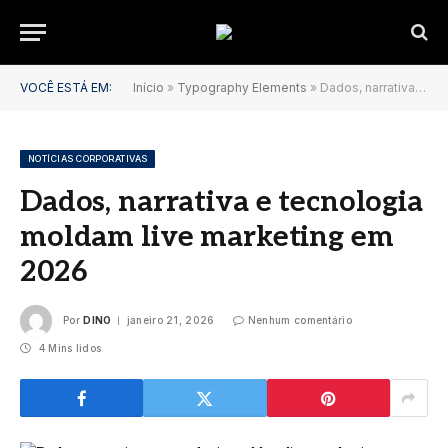
VOCÊ ESTÁ EM:
Início
»
Typography Elements
»
Dados, narrativa e tecnologia moldam live marketing em 2026
NOTÍCIAS CORPORATIVAS
Dados, narrativa e tecnologia
moldam live marketing em
2026
Por
DINO
janeiro 21, 2026
Nenhum comentário
4 Mins lidos