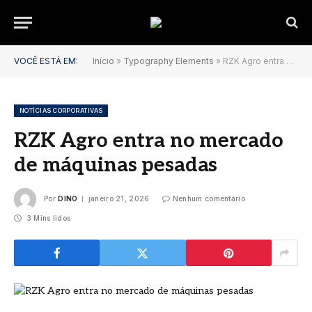
VOCÊ ESTÁ EM:
Início
»
Typography Elements
»
RZK Agro entra no mercado de máquinas pesadas
NOTÍCIAS CORPORATIVAS
RZK Agro entra no mercado
de máquinas pesadas
Por
DINO
janeiro 21, 2026
Nenhum comentário
3 Mins lidos