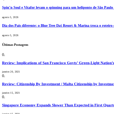
Spin’n Soul e Vitafor levam o spinning para um heliponto de São Paulo 
agosto 5, 2026
Dia dos Pais diferente: o Blue Tree Daj Resort & Marina troca o roteiro
agosto 5, 2026
Últimas Postagens
Review: Implications of San Francisco Govts’ Green-Light Nation’s
janeiro 20, 2021
Review: Citizenship By Investment / Malta Citizenship by Invest
janeiro 15, 2021
Singapore Economy Expands Slower Than Expected in First Quart
janeiro 15, 2021