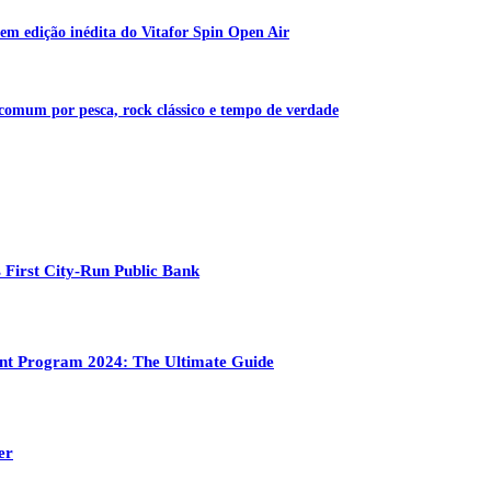
em edição inédita do Vitafor Spin Open Air
 comum por pesca, rock clássico e tempo de verdade
 First City-Run Public Bank
ment Program 2024: The Ultimate Guide
er