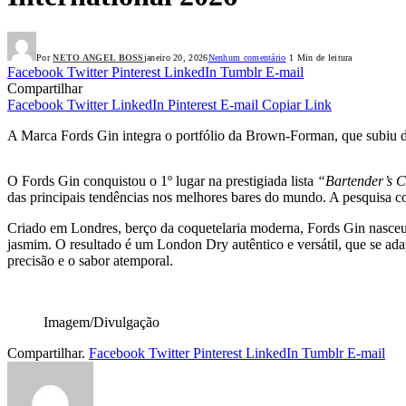
Por
NETO ANGEL BOSS
janeiro 20, 2026
Nenhum comentário
1 Min de leitura
Facebook
Twitter
Pinterest
LinkedIn
Tumblr
E-mail
Compartilhar
Facebook
Twitter
LinkedIn
Pinterest
E-mail
Copiar Link
A Marca Fords Gin integra o portfólio da Brown-Forman, que subiu da
O Fords Gin conquistou o 1º lugar na prestigiada lista
“Bartender’s 
das principais tendências nos melhores bares do mundo. A pesquisa co
Criado em Londres, berço da coquetelaria moderna, Fords Gin nasceu em
jasmim. O resultado é um London Dry autêntico e versátil, que se adap
precisão e o sabor atemporal.
Imagem/Divulgação
Compartilhar.
Facebook
Twitter
Pinterest
LinkedIn
Tumblr
E-mail