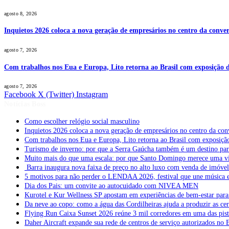
agosto 8, 2026
Inquietos 2026 coloca a nova geração de empresários no centro da conver
agosto 7, 2026
Com trabalhos nos Eua e Europa, Lito retorna ao Brasil com exposição de
agosto 7, 2026
Facebook
X (Twitter)
Instagram
Notícias Boss
Como escolher relógio social masculino
Inquietos 2026 coloca a nova geração de empresários no centro da con
Com trabalhos nos Eua e Europa, Lito retorna ao Brasil com exposição 
Turismo de inverno: por que a Serra Gaúcha também é um destino pa
Muito mais do que uma escala: por que Santo Domingo merece uma v
Barra inaugura nova faixa de preço no alto luxo com venda de imóve
5 motivos para não perder o LENDAA 2026, festival que une música e
Dia dos Pais: um convite ao autocuidado com NIVEA MEN
Kurotel e Kur Wellness SP apostam em experiências de bem-estar para 
Da neve ao copo: como a água das Cordilheiras ajuda a produzir as cer
Flying Run Caixa Sunset 2026 reúne 3 mil corredores em uma das pista
Daher Aircraft expande sua rede de centros de serviço autorizados no 