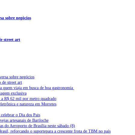
sa sobre negócios
 street art
versa sobre negócios
de street art
ra quem viaja em busca de boa gastronomia
iagem exclusiva
l a R$ 62 mil por metro quadrado
letrônica e natureza em Morretes
celebrar o Dia dos Pais
vejas artesanais de Bariloche
s do Aeroporto de Brasília neste sábado (8)
Brasil, reforçando o suportepara a crescente frota de TBM no país