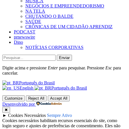
MÚSICA
NEGÓCIOS E EMPREENDEDORISMO
NA TELA
CHUTANDO O BALDE
SAÚDE
CRÔNICAS DE UM CIDADÃO APRENDIZ
PODCAST
prnewswire
Dino
NOTÍCIAS CORPORATIVAS
Enviar
Digite acima e pressione
Enter
para pesquisar. Pressione
Esc
para
cancelar.
Português do Brasil
English
Português do Brasil
Customize
Reject All
Accept All
Desenvolvido por
✖
►
Cookies Necessários
Sempre Ativo
Cookies necessários habilitam recursos essenciais do site, como
login seguro e ajustes de preferências de consentimento. Eles não