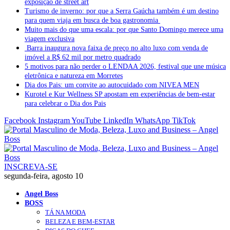
exposição de street art
Turismo de inverno: por que a Serra Gaúcha também é um destino
para quem viaja em busca de boa gastronomia
Muito mais do que uma escala: por que Santo Domingo merece uma
viagem exclusiva
Barra inaugura nova faixa de preço no alto luxo com venda de
imóvel a R$ 62 mil por metro quadrado
5 motivos para não perder o LENDAA 2026, festival que une música
eletrônica e natureza em Morretes
Dia dos Pais: um convite ao autocuidado com NIVEA MEN
Kurotel e Kur Wellness SP apostam em experiências de bem-estar
para celebrar o Dia dos Pais
Facebook
Instagram
YouTube
LinkedIn
WhatsApp
TikTok
INSCREVA-SE
segunda-feira, agosto 10
Angel Boss
BOSS
TÁ NA MODA
BELEZA E BEM-ESTAR