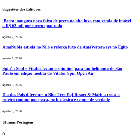
Sugestões dos Editores
Barra inaugura nova faixa de preço no alto luxo com venda de imóvel
a R$ 62 mil por metro quadrado
agosto 7, 2026
AmaNubia estreia no Nilo e reforça luxo da AmaWaterways no Egito
agosto 5, 2026
Spin’n Soul e Vitafor levam o spinning para um heliponto de São
Paulo em edição inédita do Vitafor Spin Open Air
agosto 5, 2026
Dia dos Pais diferente: o Blue Tree Daj Resort & Marina troca o
roteiro comum por pesca, rock clássico e tempo de verdade
agosto 5, 2026
Últimas Postagens