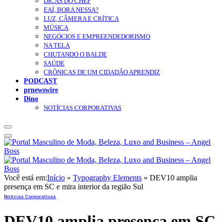
DICAS DO CHEF
EAÍ, BORA NESSA?
LUZ, CÂMERA E CRÍTICA
MÚSICA
NEGÓCIOS E EMPREENDEDORISMO
NA TELA
CHUTANDO O BALDE
SAÚDE
CRÔNICAS DE UM CIDADÃO APRENDIZ
PODCAST
prnewswire
Dino
NOTÍCIAS CORPORATIVAS
Você está em:
Início
»
Typography Elements
»
DEV10 amplia
presença em SC e mira interior da região Sul
Notícias Corporativas
DEV10 amplia presença em SC