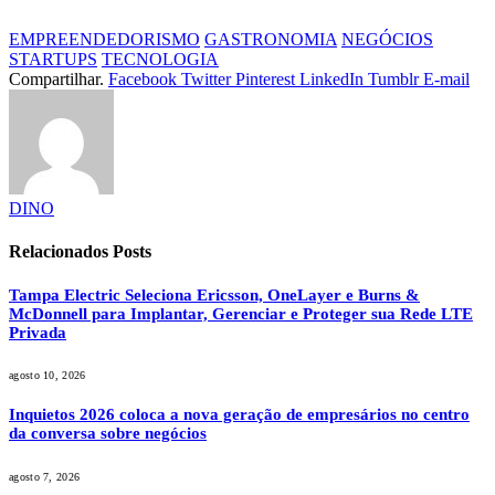
EMPREENDEDORISMO
GASTRONOMIA
NEGÓCIOS
STARTUPS
TECNOLOGIA
Compartilhar.
Facebook
Twitter
Pinterest
LinkedIn
Tumblr
E-mail
DINO
Relacionados
Posts
Tampa Electric Seleciona Ericsson, OneLayer e Burns &
McDonnell para Implantar, Gerenciar e Proteger sua Rede LTE
Privada
agosto 10, 2026
Inquietos 2026 coloca a nova geração de empresários no centro
da conversa sobre negócios
agosto 7, 2026