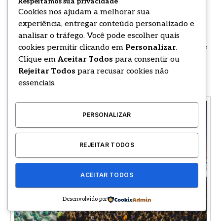
Respeitamos sua privacidade
Espaço celebra uma década de história em 2026,
Cookies nos ajudam a melhorar sua
amplia sua experiência muito além da avenida e
experiência, entregar conteúdo personalizado e
reúne grandes nomes da música brasileira como
analisar o tráfego. Você pode escolher quais
Ludmilla, Thiaguinho, Péricles, Pedro Sampaio, Belo e
cookies permitir clicando em
Personalizar
.
Clique em
Aceitar Todos
para consentir ou
Banda Eva
Rejeitar Todos
para recusar cookies não
essenciais.
PERSONALIZAR
REJEITAR TODOS
ACEITAR TODOS
Desenvolvido por