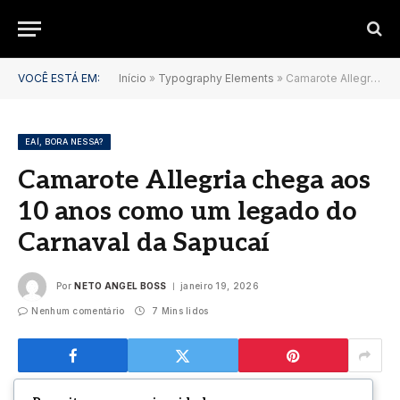
VOCÊ ESTÁ EM:
Início
»
Typography Elements
»
Camarote Allegria chega aos 10 anos como um legado do Carnaval da Sapucaí
EAÍ, BORA NESSA?
Camarote Allegria chega aos
10 anos como um legado do
Carnaval da Sapucaí
Por
NETO ANGEL BOSS
janeiro 19, 2026
Nenhum comentário
7 Mins lidos