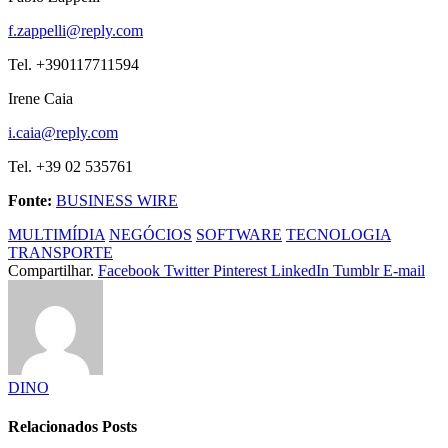
f.zappelli@reply.com
Tel. +390117711594
Irene Caia
i.caia@reply.com
Tel. +39 02 535761
Fonte:
BUSINESS WIRE
MULTIMÍDIA
NEGÓCIOS
SOFTWARE
TECNOLOGIA
TRANSPORTE
Compartilhar.
Facebook
Twitter
Pinterest
LinkedIn
Tumblr
E-mail
DINO
Relacionados
Posts