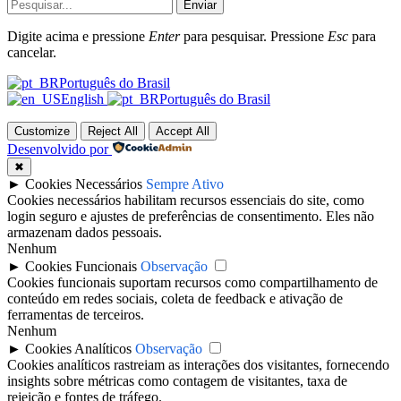
Enviar
Digite acima e pressione
Enter
para pesquisar. Pressione
Esc
para
cancelar.
Português do Brasil
English
Português do Brasil
Customize
Reject All
Accept All
Desenvolvido por
✖
►
Cookies Necessários
Sempre Ativo
Cookies necessários habilitam recursos essenciais do site, como
login seguro e ajustes de preferências de consentimento. Eles não
armazenam dados pessoais.
Nenhum
►
Cookies Funcionais
Observação
Cookies funcionais suportam recursos como compartilhamento de
conteúdo em redes sociais, coleta de feedback e ativação de
ferramentas de terceiros.
Nenhum
►
Cookies Analíticos
Observação
Cookies analíticos rastreiam as interações dos visitantes, fornecendo
insights sobre métricas como contagem de visitantes, taxa de
rejeição e fontes de tráfego.