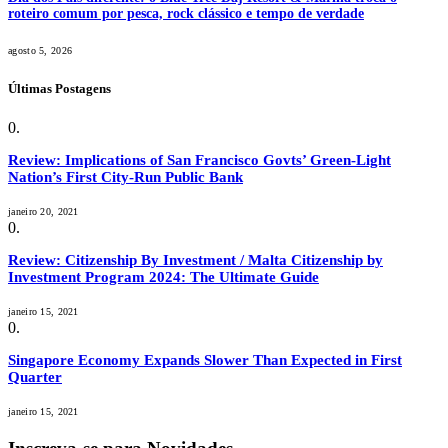
roteiro comum por pesca, rock clássico e tempo de verdade
agosto 5, 2026
Últimas Postagens
Review: Implications of San Francisco Govts’ Green-Light
Nation’s First City-Run Public Bank
janeiro 20, 2021
Review: Citizenship By Investment / Malta Citizenship by
Investment Program 2024: The Ultimate Guide
janeiro 15, 2021
Singapore Economy Expands Slower Than Expected in First
Quarter
janeiro 15, 2021