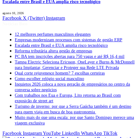
Escalada entre Brasil e EUA amplia risco tecnológico
agosto 10, 2026
Facebook
X (Twitter)
Instagram
Notícias Boss
12 melhores perfumes masculinos elegantes
Empresas modernizam processos com sistemas de gestão ERP
Escalada entre Brasil e EUA amplia risco tecnológico
Reforma tributária altera gestão de empresas
PC BA tem inscrições abertas para 750 vagas e até R$ 16,4 mil
Tampa Electric Seleciona Ericsson, OneLayer e Burns & McDonnell
para Implantar, Gerenciar e Proteger sua Rede LTE Privada
Qual corte rejuvenesce homem? 7 escolhas certeiras
Como escolher relógio social masculino
Inquietos 2026 coloca a nova geração de empresários no centro da
conversa sobre negócios
Com trabalhos nos Eua e Europa, Lito retorna ao Brasil com
exposição de street art
Turismo de inverno: por que a Serra Gaúcha também é um destino
para quem viaja em busca de boa gastronomia
Muito mais do que uma escala: por que Santo Domingo merece uma
viagem exclusiva
Facebook
Instagram
YouTube
LinkedIn
WhatsApp
TikTok