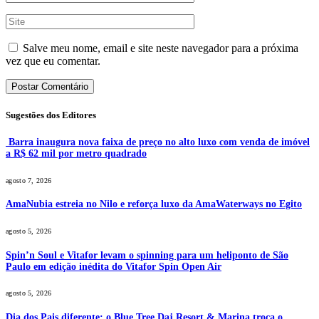
Salve meu nome, email e site neste navegador para a próxima
vez que eu comentar.
Sugestões dos Editores
Barra inaugura nova faixa de preço no alto luxo com venda de imóvel
a R$ 62 mil por metro quadrado
agosto 7, 2026
AmaNubia estreia no Nilo e reforça luxo da AmaWaterways no Egito
agosto 5, 2026
Spin’n Soul e Vitafor levam o spinning para um heliponto de São
Paulo em edição inédita do Vitafor Spin Open Air
agosto 5, 2026
Dia dos Pais diferente: o Blue Tree Daj Resort & Marina troca o