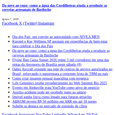
Da neve ao copo: como a água das Cordilheiras ajuda a produzir as
cervejas artesanais de Bariloche
agosto 7, 2026
Facebook
X (Twitter)
Instagram
Notícias Boss
Dia dos Pais: um convite ao autocuidado com NIVEA MEN
Kurotel e Kur Wellness SP apostam em experiências de bem-estar
para celebrar o Dia dos Pais
Da neve ao copo: como a água das Cordilheiras ajuda a produzir as
cervejas artesanais de Bariloche
Flying Run Caixa Sunset 2026 reúne 3 mil corredores em uma das
pistas do Aeroporto de Brasília neste sábado (8)
Daher Aircraft expande sua rede de centros de serviço autorizados no
Brasil, reforçando o suportepara a crescente frota de TBM no país
Como criar imagem pessoal masculina com presença
Life Genomics recebe reconhecimento no Web Summit Rio 2025
Evento em Alphaville trata YouTube como ativo de negócio
Auxílio-acidente pode ser recebido junto ao salário
Imóvel ganha força como legado para futuras gerações
ARKOM projeta R$ 50 milhões em ARR em até 18 meses
Sobelle se destaca no mercado de extensão de cílios
Facebook
Instagram
YouTube
LinkedIn
WhatsApp
TikTok