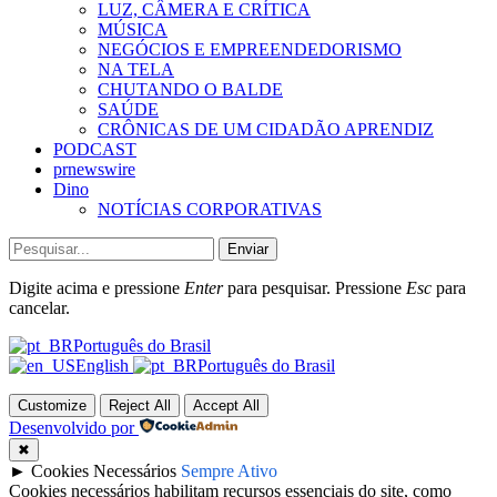
LUZ, CÂMERA E CRÍTICA
MÚSICA
NEGÓCIOS E EMPREENDEDORISMO
NA TELA
CHUTANDO O BALDE
SAÚDE
CRÔNICAS DE UM CIDADÃO APRENDIZ
PODCAST
prnewswire
Dino
NOTÍCIAS CORPORATIVAS
Enviar
Digite acima e pressione
Enter
para pesquisar. Pressione
Esc
para
cancelar.
Português do Brasil
English
Português do Brasil
Customize
Reject All
Accept All
Desenvolvido por
✖
►
Cookies Necessários
Sempre Ativo
Cookies necessários habilitam recursos essenciais do site, como