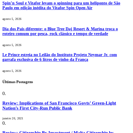
Spin’n Soul e Vitafor levam o spinning para um heliponto de São
Paulo em edição inédita do Vitafor Spin Open Air
agosto 5, 2026
Dia dos Pais diferente: o Blue Tree Daj Resort & Marina troca o
roteiro comum por pesca, rock clássico e tempo de verdade
agosto 5, 2026
Le Prince estreia no Leilão do Instituto Projeto Neymar Jr. com
garrafa exclusiva de 6 litros de vinho da França
agosto 5, 2026
Últimas Postagens
Review: Implications of San Francisco Govts’ Green-Light
Nation’s First City-Run Public Bank
janeiro 20, 2021
Review: Citizenship By Investment / Malta Citizenship by