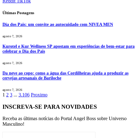
Reddit
TikTok
Últimas Postagens
Dia dos Pais: um convite ao autocuidado com NIVEA MEN
agosto 7, 2026
Kurotel e Kur Wellness SP apostam em experiências de bem-estar para
celebrar o Dia dos Pais
agosto 7, 2026
Da neve ao copo: como a água das Cordilheiras ajuda a produzir as
cervejas artesanais de Bariloche
agosto 7, 2026
1
2
3
...
3.106
Proximo
INSCREVA-SE PARA NOVIDADES
Receba as últimas notícias do Portal Angel Boss sobre Universo
Masculino!