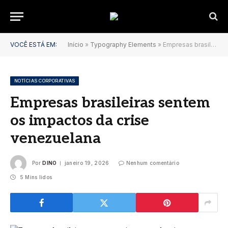
VOCÊ ESTÁ EM:
Início
»
Typography Elements
»
Empresas brasileiras sentem os impactos da crise venezuelana
NOTÍCIAS CORPORATIVAS
Empresas brasileiras sentem
os impactos da crise
venezuelana
Por
DINO
janeiro 19, 2026
Nenhum comentário
5 Mins lidos