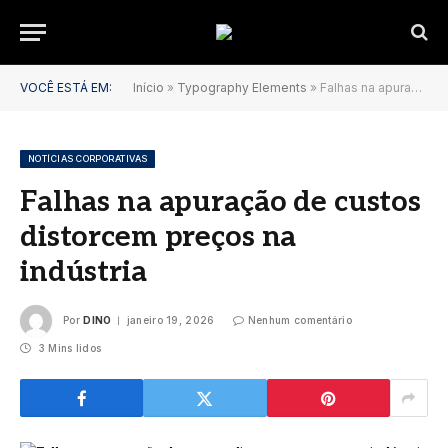
VOCÊ ESTÁ EM:
Início
»
Typography Elements
»
Falhas na apuração de custos distorcem preços na indústria
NOTÍCIAS CORPORATIVAS
Falhas na apuração de custos
distorcem preços na
indústria
Por
DINO
janeiro 19, 2026
Nenhum comentário
3 Mins lidos