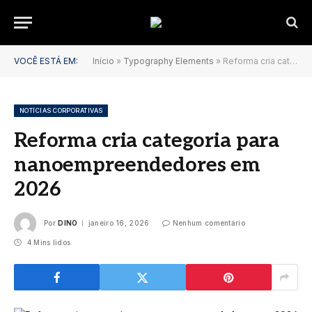
VOCÊ ESTÁ EM:
Início
»
Typography Elements
»
Reforma cria categoria para nanoempreendedores em 2026
NOTÍCIAS CORPORATIVAS
Reforma cria categoria para
nanoempreendedores em
2026
Por
DINO
janeiro 16, 2026
Nenhum comentário
4 Mins lidos