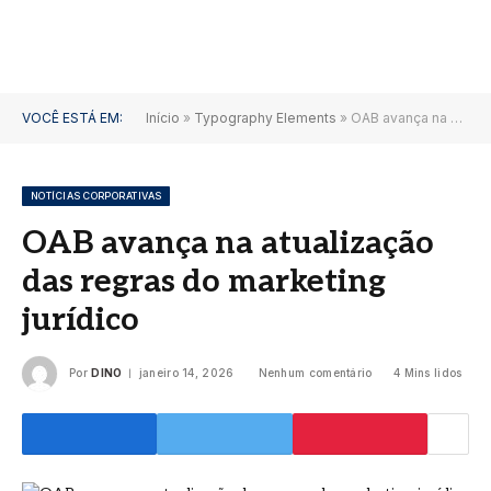
VOCÊ ESTÁ EM:
Início
»
Typography Elements
»
OAB avança na atualização das regras do marketing jurídico
NOTÍCIAS CORPORATIVAS
OAB avança na atualização
das regras do marketing
jurídico
Por
DINO
janeiro 14, 2026
Nenhum comentário
4 Mins lidos