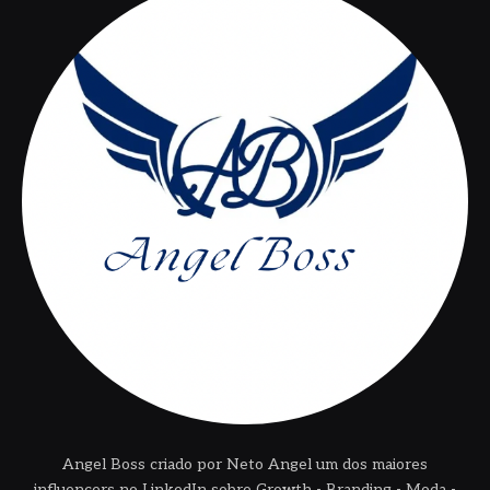
Angel Boss criado por Neto Angel um dos maiores
influencers no LinkedIn sobre Growth - Branding - Moda -