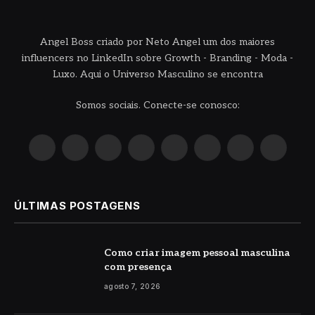
Angel Boss criado por Neto Angel um dos maiores
influencers no LinkedIn sobre Growth - Branding - Moda -
Luxo. Aqui o Universo Masculino se encontra
Somos sociais. Conecte-se conosco:
X
Instagram
Pinterest
YouTube
LinkedIn
WhatsApp
Reddit
TikTok
(Twitter)
ÚLTIMAS POSTAGENS
Como criar imagem pessoal masculina
com presença
agosto 7, 2026