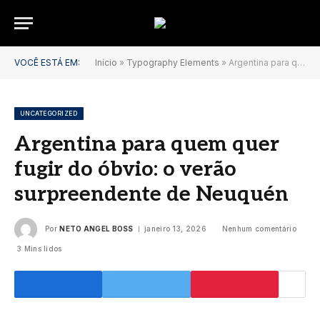
VOCÊ ESTÁ EM:
Início
»
Typography Elements
»
Argentina para quem quer fugir do óbvio: o verão surpreendente de Neuquén
UNCATEGORIZED
Argentina para quem quer
fugir do óbvio: o verão
surpreendente de Neuquén
Por
NETO ANGEL BOSS
janeiro 13, 2026
Nenhum comentário
3 Mins lidos